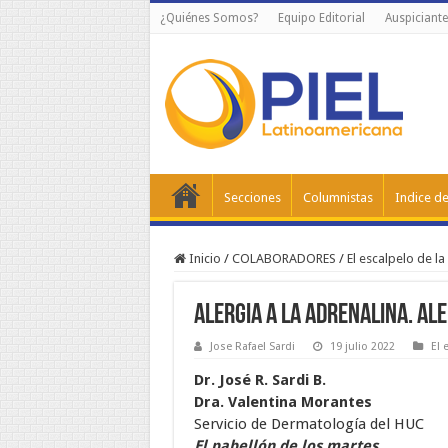
¿Quiénes Somos?
Equipo Editorial
Auspiciante
Secciones
Columnistas
Indice de
Inicio
/
COLABORADORES
/
El escalpelo de la 
Alergia a la adrenalina. Ale
Jose Rafael Sardi
19 julio 2022
El 
Dr. José R. Sardi B.
Dra. Valentina Morantes
Servicio de Dermatología del HUC
El pabellón de los martes