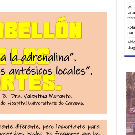
Will
virt
ter
Rol
para
Aldo
diag