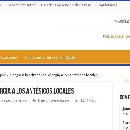
s
Reconocimientos
Derechos de Autor / Disclaimer
Contáctanos
 Ediciones
¿Cómo enviar un caso a PIEL-L?
piel
/
Alergia a la adrenalina. Alergia a los antésicos locales
rgia a los antésicos locales
Come
escalpelo de la piel
Deje un comentarios
1,240 Visto
Jenn
soci
Rom
soci