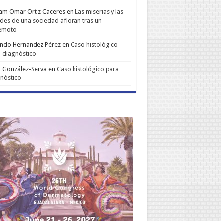
iam Omar Ortiz Caceres
en
Las miserias y las
udes de una sociedad afloran tras un
remoto
ando Hernandez Pérez
en
Caso histológico
 diagnóstico
 González-Serva
en
Caso histológico para
nóstico