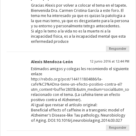
Gracias Alexis por volver a colocar el tema en el tapete.
Bienvenida Dra. Carmen Cristina García a este foro. El
tema me ha interesado ya que es quizas la patologia a
la que mas temo, ya que es desgastante para la persona
y su entorno y personalmente tetngo antecedentes.
Si algo le temo a la vida no es la muerte ni a la
incapacidad fisica, es a la incapacidad mental que esta
enfermedad produce
Responder
Alexis Mendoza-León
12 junio 2016 at 12:44 PM
Estimados amigos y colegas les recomiendo el siguiente
enlaze
http://rebdo.org/post/144111804886/la-
cafe%C3%ADna-tiene-un-efecto-positivo-contra-el?
utm_content=buffer2805b&utm_medium=social&utm_source
relacionado con el tema. (La cafeína tiene un efecto
positivo contra el Alzheimer).
Al igual que revisar el artículo original:
Beneficial effects of caffeine in a transgenic model of
Alzheimer’s Disease-like Tau pathology. Neurobiology
of Aging. DOI:10.1016/j.neurobiolaging.2014.03.027
Responder