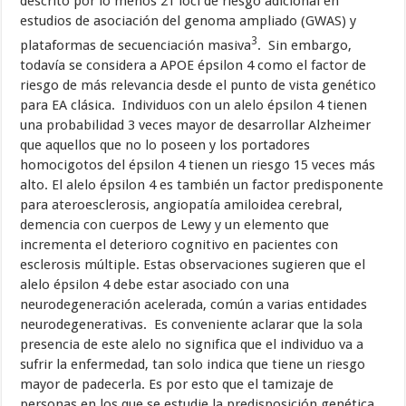
descrito por lo menos 21 loci de riesgo adicional en
estudios de asociación del genoma ampliado (GWAS) y
3
plataformas de secuenciación masiva
. Sin embargo,
todavía se considera a APOE épsilon 4 como el factor de
riesgo de más relevancia desde el punto de vista genético
para EA clásica. Individuos con un alelo épsilon 4 tienen
una probabilidad 3 veces mayor de desarrollar Alzheimer
que aquellos que no lo poseen y los portadores
homocigotos del épsilon 4 tienen un riesgo 15 veces más
alto. El alelo épsilon 4 es también un factor predisponente
para ateroesclerosis, angiopatía amiloidea cerebral,
demencia con cuerpos de Lewy y un elemento que
incrementa el deterioro cognitivo en pacientes con
esclerosis múltiple. Estas observaciones sugieren que el
alelo épsilon 4 debe estar asociado con una
neurodegeneración acelerada, común a varias entidades
neurodegenerativas. Es conveniente aclarar que la sola
presencia de este alelo no significa que el individuo va a
sufrir la enfermedad, tan solo indica que tiene un riesgo
mayor de padecerla. Es por esto que el tamizaje de
personas en los que se estudie la predisposición genética