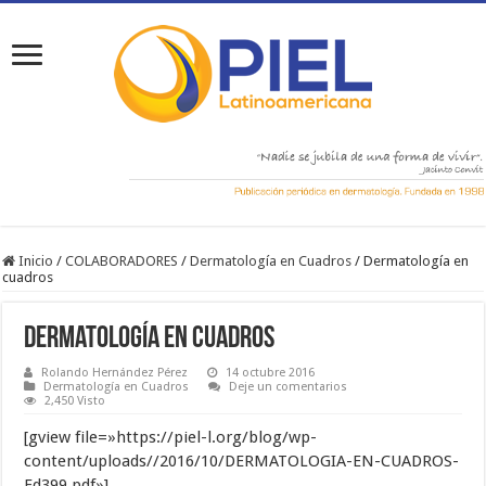
Inicio
/
COLABORADORES
/
Dermatología en Cuadros
/
Dermatología en
cuadros
Dermatología en cuadros
Rolando Hernández Pérez
14 octubre 2016
Dermatología en Cuadros
Deje un comentarios
2,450 Visto
[gview file=»https://piel-l.org/blog/wp-
content/uploads//2016/10/DERMATOLOGIA-EN-CUADROS-
Ed399.pdf»]