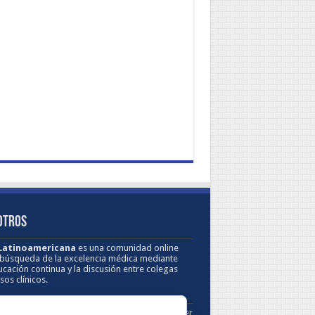
OTROS
 Latinoamericana
es una comunidad online
 búsqueda de la excelencia médica mediante
ucación continua y la discusión entre colegas
sos clínicos.
Sobre los Derechos de Autor / Disclaimer