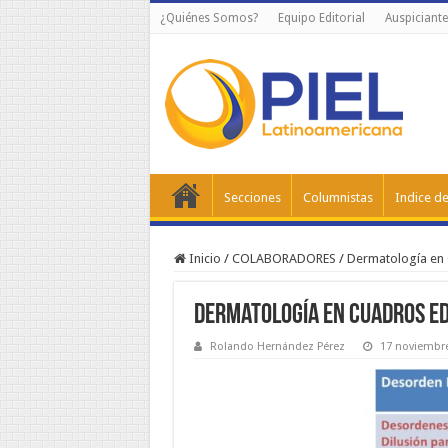
¿Quiénes Somos?
Equipo Editorial
Auspiciante
Secciones
Columnistas
Indice de
Inicio
/
COLABORADORES
/
Dermatología en
Dermatología en cuadros Ed
Rolando Hernández Pérez
17 noviembr