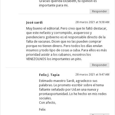
Gracias querida Elizabeth, tu opinion es
importante para mi.
Responder
José sardi
28 marzo 2021 at 9:38 AM
Muy bueno el editorial. Pero creo que te faltó destacar,
que este nefasto y corrompido, asqueroso y
pendenciero gobierno es el responsable directo de la
falta de vacunas. Dicen que no las pueden comprar
porque no tienen dinero. Pero todos los días envían
insumos y todo tipo de cosas a cuba. Para ellos es más
prioridad asistir a los cubanos, nosotros los
VENEZOLNOS los importantes un pito.
Responder
Felix J. Tapia
28 marzo 2021 at 9:47 AM
Estimado maestro Sardi, agradezco sus
palabras. Le prometo escribir sobre el tema
faltante señalado por Ud.en una nueva y
prontaoportunidad. Lo he hecho en mis redes
sociales.
Con afecto,
Felix