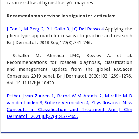
características diagnósticas y/o mayores
Recomendamos revisar los siguientes artículos:
J Tan
1
,
M Berg
2
,
R L Gallo
3
,
J Q Del Rosso
4
Applying the
phenotype approach for rosacea to practice and research
Br J Dermatol . 2018 Sep;179(3):741-746.
Schaller M, Almeida LMC, Bewley A, et al.
Recommendations for rosacea diagnosis, classification
and management: update from the global ROSacea
Consensus 2019 panel.
Br J Dermatol.
2020;
182
:1269–1276.
doi: 10.1111/bjd.18420
Esther J van Zuuren
1
,
Bernd W M Arents
2
,
Mireille M D
van der Linden
3
,
Sofieke Vermeulen
4
,
Zbys
Rosacea: New
Concepts in Classification and Treatment
Am J Clin
Dermatol . 2021 Jul;22(4):457-465.