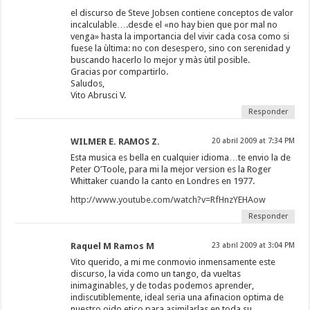
el discurso de Steve Jobsen contiene conceptos de valor
incalculable….desde el «no hay bien que por mal no
venga» hasta la importancia del vivir cada cosa como si
fuese la ùltima: no con desespero, sino con serenidad y
buscando hacerlo lo mejor y màs ùtil posible.
Gracias por compartirlo.
Saludos,
Vito Abrusci V.
Responder
WILMER E. RAMOS Z.
20 abril 2009 at 7:34 PM
Esta musica es bella en cualquier idioma…te envio la de
Peter O’Toole, para mi la mejor version es la Roger
Whittaker cuando la canto en Londres en 1977.
http://www.youtube.com/watch?v=RfHnzYEHAow
Responder
Raquel M Ramos M
23 abril 2009 at 3:04 PM
Vito querido, a mi me conmovio inmensamente este
discurso, la vida como un tango, da vueltas
inimaginables, y de todas podemos aprender,
indiscutiblemente, ideal seria una afinacion optima de
nuestro oido etico para asimilarlas en toda su