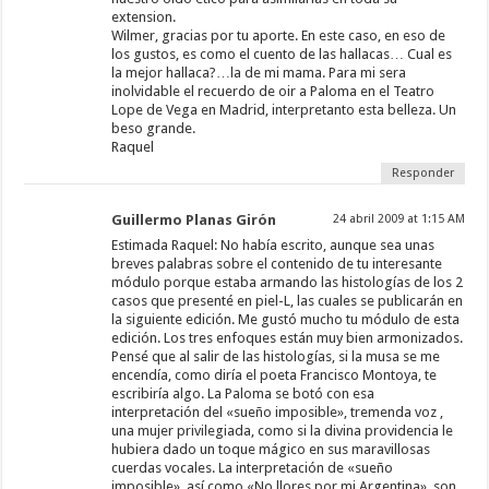
extension.
Wilmer, gracias por tu aporte. En este caso, en eso de
los gustos, es como el cuento de las hallacas… Cual es
la mejor hallaca?…la de mi mama. Para mi sera
inolvidable el recuerdo de oir a Paloma en el Teatro
Lope de Vega en Madrid, interpretanto esta belleza. Un
beso grande.
Raquel
Responder
Guillermo Planas Girón
24 abril 2009 at 1:15 AM
Estimada Raquel: No había escrito, aunque sea unas
breves palabras sobre el contenido de tu interesante
módulo porque estaba armando las histologías de los 2
casos que presenté en piel-L, las cuales se publicarán en
la siguiente edición. Me gustó mucho tu módulo de esta
edición. Los tres enfoques están muy bien armonizados.
Pensé que al salir de las histologías, si la musa se me
encendía, como diría el poeta Francisco Montoya, te
escribiría algo. La Paloma se botó con esa
interpretación del «sueño imposible», tremenda voz ,
una mujer privilegiada, como si la divina providencia le
hubiera dado un toque mágico en sus maravillosas
cuerdas vocales. La interpretación de «sueño
imposible», así como «No llores por mi Argentina», son