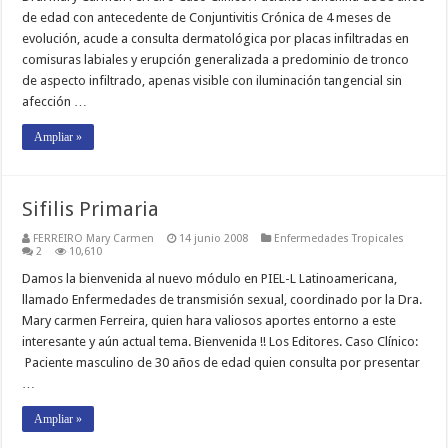
de edad con antecedente de Conjuntivitis Crónica de 4 meses de
evolución, acude a consulta dermatológica por placas infiltradas en
comisuras labiales y erupción generalizada a predominio de tronco
de aspecto infiltrado, apenas visible con iluminación tangencial sin
afección …
Ampliar »
Sifilis Primaria
FERREIRO Mary Carmen
14 junio 2008
Enfermedades Tropicales
2
10,610
Damos la bienvenida al nuevo módulo en PIEL-L Latinoamericana,
llamado Enfermedades de transmisión sexual, coordinado por la Dra.
Mary carmen Ferreira, quien hara valiosos aportes entorno a este
interesante y aún actual tema. Bienvenida !! Los Editores. Caso Clínico:
Paciente masculino de 30 años de edad quien consulta por presentar
…
Ampliar »