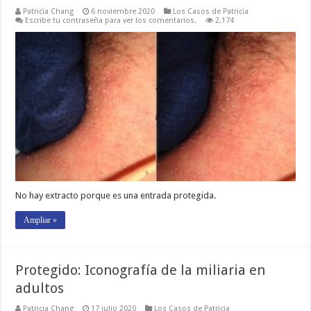
Patricia Chang
6 noviembre 2020
Los Casos de Patricia
Escribe tu contraseña para ver los comentarios.
2,174
No hay extracto porque es una entrada protegida.
Ampliar »
Protegido: Iconografía de la miliaria en
adultos
Patricia Chang
17 julio 2020
Los Casos de Patricia