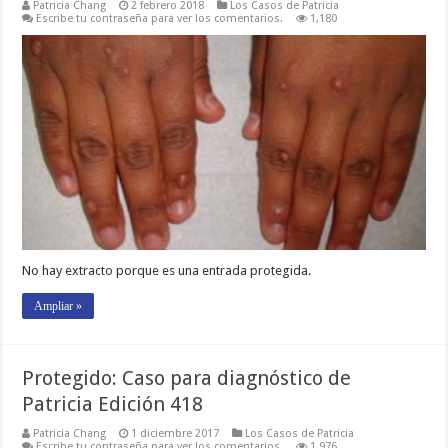
Patricia Chang
2 febrero 2018
Los Casos de Patricia
Escribe tu contraseña para ver los comentarios.
1,180
No hay extracto porque es una entrada protegida.
Ampliar »
Protegido: Caso para diagnóstico de
Patricia Edición 418
Patricia Chang
1 diciembre 2017
Los Casos de Patricia
Escribe tu contraseña para ver los comentarios.
1,976