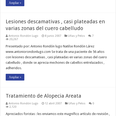
Ampliar »
Lesiones descamativas , casi plateadas en
varias zonas del cuero cabelludo
Antonio Rondón Lugo
8 junio 2007
Uñas y Pelos
7
20,267
Presentado por: Antonio Rondón lugo Natilse Rondón Lárez
www.antoniorondonlugo.com Se trata de una paciente de 56 años
con lesiones descamativas , casi plateadas en varias zonas del cuero
cabelludo , donde se aprecia mechones de cabellos entrelazados ,
adheridos.
Ampliar »
Tratamiento de Alopecia Areata
Antonio Rondón Lugo
12 abril 2007
Uñas y Pelos
0
2,120
Apreciados foristas : les enviamos este magnífico artículo de revisión ,