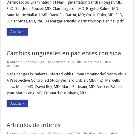
Dermoscopic Examination of Nail Pigmentation Sandra Ronger, MD,
PhD; Sandrine Touzet, MD; Claire Ligeron, MD; Brigitte Balme, MD;
Anne Marie Viallard, MD; Danie`le Barrut, MD; Cyrille Colin, MD, PhD;
Luc Thomas, MD, PhD Descargar artículo: dermatoscopia en nail.pdf
Ampliar »
Cambios ungueales en pacientes con sida
Antonio Rondón Lugo
5 febrero 2010
Uñas y Pelos
0
1,346
Nail Changes in Patients Infected With Human Immunodeficiency Virus
A Prospective Controlled Study Bernard Cribier, MD, PhD; Marcello
Leiva Mena, MD; David Rey, MD; Maria Partisani, MD;-Vincent Fabien;
Jean-Marie Lang, MD; Edouard Grosshans, MD
Ampliar »
Artículos de interés
Antonio Rondón Lugo
11 diciembre 2009
Uñas y Pelos
5