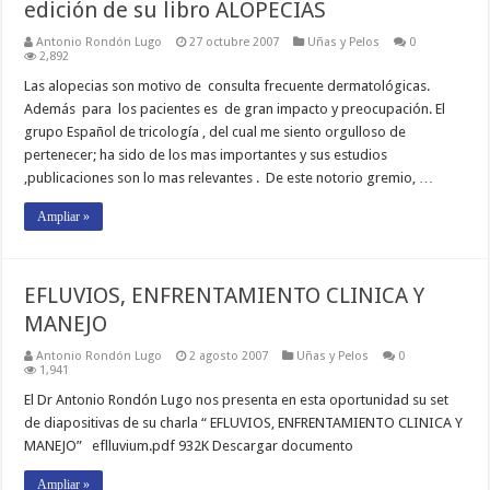
edición de su libro ALOPECIAS
Antonio Rondón Lugo
27 octubre 2007
Uñas y Pelos
0
2,892
Las alopecias son motivo de consulta frecuente dermatológicas.
Además para los pacientes es de gran impacto y preocupación. El
grupo Español de tricología , del cual me siento orgulloso de
pertenecer; ha sido de los mas importantes y sus estudios
,publicaciones son lo mas relevantes . De este notorio gremio, …
Ampliar »
EFLUVIOS, ENFRENTAMIENTO CLINICA Y
MANEJO
Antonio Rondón Lugo
2 agosto 2007
Uñas y Pelos
0
1,941
El Dr Antonio Rondón Lugo nos presenta en esta oportunidad su set
de diapositivas de su charla “ EFLUVIOS, ENFRENTAMIENTO CLINICA Y
MANEJO” eflluvium.pdf 932K Descargar documento
Ampliar »