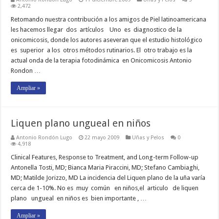
2,472
Retomando nuestra contribución a los amigos de Piel latinoamericana
les hacemos llegar dos artículos Uno es diagnostico de la
onicomicosis, donde los autores aseveran que el estudio histológico
es superior a los otros métodos rutinarios. El otro trabajo es la
actual onda de la terapia fotodinámica en Onicomicosis Antonio
Rondon …
Ampliar »
Liquen plano ungueal en niños
Antonio Rondón Lugo
22 mayo 2009
Uñas y Pelos
0
4,918
Clinical Features, Response to Treatment, and Long-term Follow-up
Antonella Tosti, MD; Bianca Maria Piraccini, MD; Stefano Cambiaghi,
MD; Matilde Jorizzo, MD La incidencia del Liquen plano de la uña varía
cerca de 1-10%. No es muy común en niños,el articulo de liquen
plano ungueal en niños es bien importante , …
Ampliar »