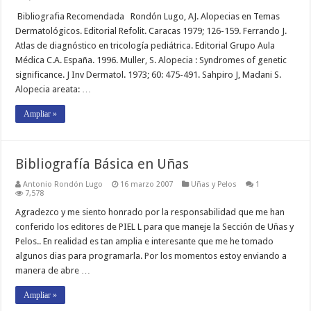
Bibliografia Recomendada Rondón Lugo, AJ. Alopecias en Temas
Dermatológicos. Editorial Refolit. Caracas 1979; 126-159. Ferrando J.
Atlas de diagnóstico en tricología pediátrica. Editorial Grupo Aula
Médica C.A. España. 1996. Muller, S. Alopecia : Syndromes of genetic
significance. J Inv Dermatol. 1973; 60: 475-491. Sahpiro J, Madani S.
Alopecia areata: …
Ampliar »
Bibliografía Básica en Uñas
Antonio Rondón Lugo
16 marzo 2007
Uñas y Pelos
1
7,578
Agradezco y me siento honrado por la responsabilidad que me han
conferido los editores de PIEL L para que maneje la Sección de Uñas y
Pelos.. En realidad es tan amplia e interesante que me he tomado
algunos dias para programarla. Por los momentos estoy enviando a
manera de abre …
Ampliar »