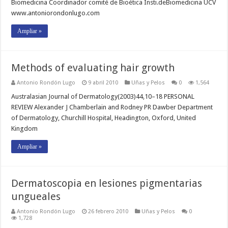
Biomedicina Coordinador comité de Bioética Insti.deBiomedicina UCV
www.antoniorondonlugo.com
Ampliar »
Methods of evaluating hair growth
Antonio Rondón Lugo
9 abril 2010
Uñas y Pelos
0
1,564
Australasian Journal of Dermatology(2003)44,10–18 PERSONAL
REVIEW Alexander J Chamberlain and Rodney PR Dawber Department
of Dermatology, Churchill Hospital, Headington, Oxford, United
Kingdom
Ampliar »
Dermatoscopia en lesiones pigmentarias
ungueales
Antonio Rondón Lugo
26 febrero 2010
Uñas y Pelos
0
1,728