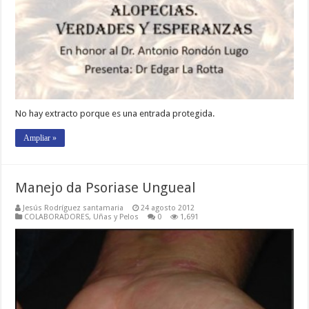
No hay extracto porque es una entrada protegida.
Ampliar »
Manejo da Psoriase Ungueal
Jesús Rodríguez santamaria
24 agosto 2012
COLABORADORES
,
Uñas y Pelos
0
1,691