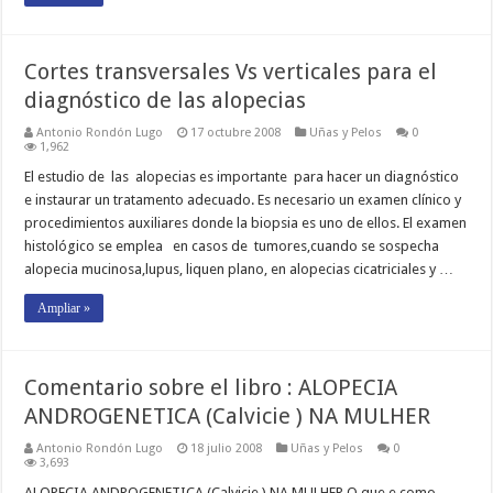
Cortes transversales Vs verticales para el
diagnóstico de las alopecias
Antonio Rondón Lugo
17 octubre 2008
Uñas y Pelos
0
1,962
El estudio de las alopecias es importante para hacer un diagnóstico
e instaurar un tratamento adecuado. Es necesario un examen clínico y
procedimientos auxiliares donde la biopsia es uno de ellos. El examen
histológico se emplea en casos de tumores,cuando se sospecha
alopecia mucinosa,lupus, liquen plano, en alopecias cicatriciales y …
Ampliar »
Comentario sobre el libro : ALOPECIA
ANDROGENETICA (Calvicie ) NA MULHER
Antonio Rondón Lugo
18 julio 2008
Uñas y Pelos
0
3,693
ALOPECIA ANDROGENETICA (Calvicie ) NA MULHER O que e como