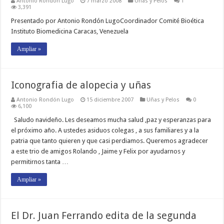
Antonio Rondón Lugo
7 marzo 2008
Uñas y Pelos
1
3,391
Presentado por Antonio Rondón LugoCoordinador Comité Bioética
Instituto Biomedicina Caracas, Venezuela
Ampliar »
Iconografia de alopecia y uñas
Antonio Rondón Lugo
15 diciembre 2007
Uñas y Pelos
0
6,100
Saludo navideño. Les deseamos mucha salud ,paz y esperanzas para
el próximo año. A ustedes asiduos colegas , a sus familiares y a la
patria que tanto quieren y que casi perdiamos. Queremos agradecer
a este trio de amigos Rolando , Jaime y Felix por ayudarnos y
permitirnos tanta …
Ampliar »
El Dr. Juan Ferrando edita de la segunda