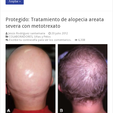
Ampliar »
Protegido: Tratamiento de alopecia areata
severa con metotrexato
Jesús Rodríguez santamaria
20 julio 2012
COLABORADORES
,
Uñas y Pelos
Escribe tu contraseña para ver los comentarios.
6,308