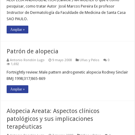
pesquisar, como tratar Autor José Marcos Pereira Ex profesor
Instructor de Dermatología da Faculdade de Medicina de Santa Casa
SAO PAULO.
Ampliar »
Patrón de alopecia
Antonio Rondón Lugo
9 mayo 2008
Uñas y Pelos
0
1,692
Fortnightly review: Male pattern androgenetic alopecia Rodney Sinclair
BMJ 1998;317;865-869
Ampliar »
Alopecia Areata: Aspectos clínicos
patológicos y sus implicaciones
terapéuticas