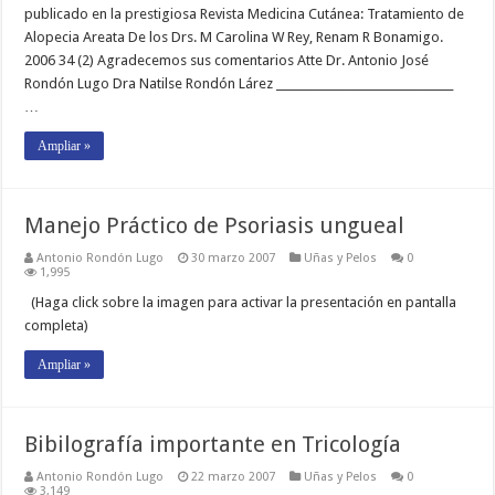
publicado en la prestigiosa Revista Medicina Cutánea: Tratamiento de
Alopecia Areata De los Drs. M Carolina W Rey, Renam R Bonamigo.
2006 34 (2) Agradecemos sus comentarios Atte Dr. Antonio José
Rondón Lugo Dra Natilse Rondón Lárez ________________________________
…
Ampliar »
Manejo Práctico de Psoriasis ungueal
Antonio Rondón Lugo
30 marzo 2007
Uñas y Pelos
0
1,995
(Haga click sobre la imagen para activar la presentación en pantalla
completa)
Ampliar »
Bibilografía importante en Tricología
Antonio Rondón Lugo
22 marzo 2007
Uñas y Pelos
0
3,149