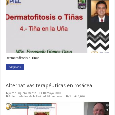
Dermatofitosis o Tiñas
Ampliar »
Alternativas terapéuticas en rosácea
Jaime Piquero Martín
18 mayo 2018
Enfermedades de la Unidad Pilosebacea
5
3,076