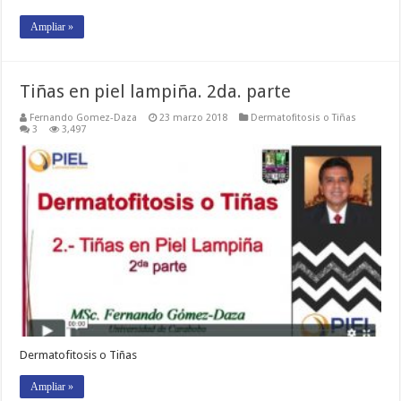
Ampliar »
Tiñas en piel lampiña. 2da. parte
Fernando Gomez-Daza
23 marzo 2018
Dermatofitosis o Tiñas
3
3,497
Dermatofitosis o Tiñas
Ampliar »