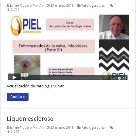
Jaime Piquero Martín
23 marzo 2018
Patología vulvar
1
2,777
Actualización de Patologia vulvar
Ampliar »
Liquen escleroso
Jaime Piquero Martín
23 marzo 2018
Patología vulvar
1
3,373