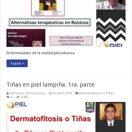
Enfermedades de la unidad pilosebacea
Ampliar »
Tiñas en piel lampiña. 1ra. parte
Fernando Gomez-Daza
12 abril 2018
Dermatofitosis o Tiñas
2
3,482