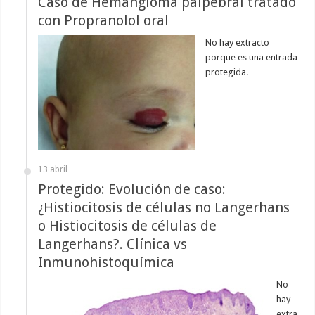
Caso de Hemangioma palpebral tratado
con Propranolol oral
No hay extracto
porque es una entrada
protegida.
13 abril
Protegido: Evolución de caso:
¿Histiocitosis de células no Langerhans
o Histiocitosis de células de
Langerhans?. Clínica vs
Inmunohistoquímica
No
hay
extra