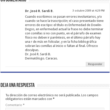
Un comentario
Dr. José R. Sardi B.
3 octubre 2009 at 4:29 PM
Cuando escribimos se pasan errores involuntarios, y/o
cuando se hace la trascripción; el caso presentado tiene
errores de ese tipo: el título es Enfermedad de Dowlin-
Degos, en enfermedad actual la frase no debe terminar
con comillas si no con punto, en el párrafo de examen
físico no deben ir paréntesis, en el último párrafo hay
una r de más en folicular, y en la ficha bibliográfica
sobran las comillas al inicio o faltan al final. Ofrezco
disculpas.
Dr. José R. Sardi B.
Dermatólogo. Caracas.
Responder
Deja una respuesta
Tu dirección de correo electrónico no será publicada.
Los campos
obligatorios están marcados con
*
Comentario
*