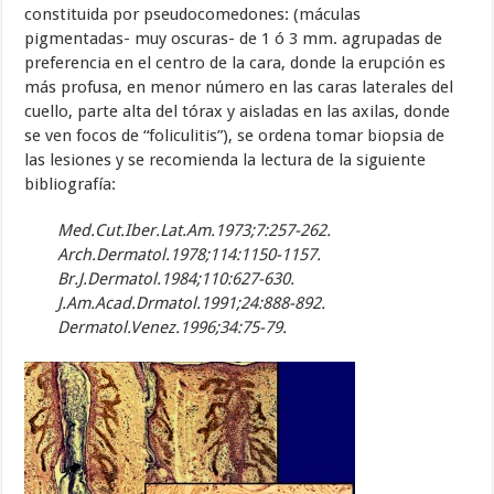
constituida por pseudocomedones: (máculas
pigmentadas- muy oscuras- de 1 ó 3 mm. agrupadas de
preferencia en el centro de la cara, donde la erupción es
más profusa, en menor número en las caras laterales del
cuello, parte alta del tórax y aisladas en las axilas, donde
se ven focos de “foliculitis”), se ordena tomar biopsia de
las lesiones y se recomienda la lectura de la siguiente
bibliografía:
Med.Cut.Iber.Lat.Am.1973;7:257-262.
Arch.Dermatol.1978;114:1150-1157.
Br.J.Dermatol.1984;110:627-630.
J.Am.Acad.Drmatol.1991;24:888-892.
Dermatol.Venez.1996;34:75-79.