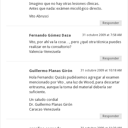
Imagino que no hay otras lesiones clìnicas.
Antes que nada: exàmen micològico directo.
Vito Abrusci
Responder
Fernando Gómez Daza
31 octubre 2009 at 7:58 AM
Vito, por ahí va la cosa…, pero ¿qué otra técnica puedes
realizar en tu consultorio?
Valencia-Venezuela
Responder
Guillermo Planas Girón
31 octubre 2009 at 10:18 AM
Hola Fernando: Quizás pudiésemos agregar al examen
mencionado por Vito , una luz de Wood, para descartar
eritrasma, aunque la toma del material debería ser
suficiente.
Un saludo cordial
Dr. Guillermo Planas Girón
Caracas-Venezuela
Responder