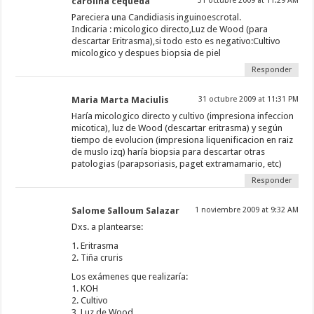
carolina cequeda
31 octubre 2009 at 11:29 AM
Pareciera una Candidiasis inguinoescrotal.
Indicaria : micologico directo,Luz de Wood (para
descartar Eritrasma),si todo esto es negativo:Cultivo
micologico y despues biopsia de piel
Responder
Maria Marta Maciulis
31 octubre 2009 at 11:31 PM
Haría micologico directo y cultivo (impresiona infeccion
micotica), luz de Wood (descartar eritrasma) y según
tiempo de evolucion (impresiona liquenificacion en raiz
de muslo izq) haría biopsia para descartar otras
patologias (parapsoriasis, paget extramamario, etc)
Responder
Salome Salloum Salazar
1 noviembre 2009 at 9:32 AM
Dxs. a plantearse:
1. Eritrasma
2. Tiña cruris
Los exámenes que realizaría:
1. KOH
2. Cultivo
3. Luz de Wood