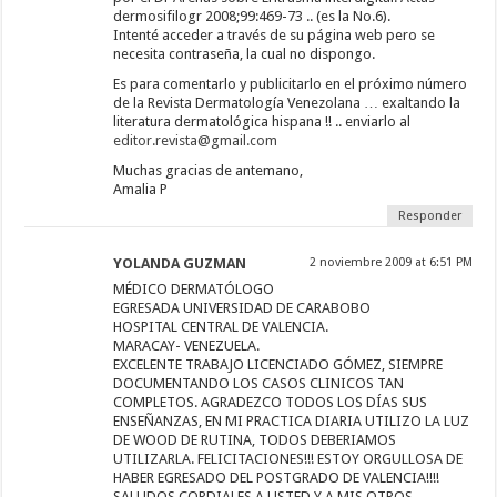
dermosifilogr 2008;99:469-73 .. (es la No.6).
Intenté acceder a través de su página web pero se
necesita contraseña, la cual no dispongo.
Es para comentarlo y publicitarlo en el próximo número
de la Revista Dermatología Venezolana … exaltando la
literatura dermatológica hispana !! .. enviarlo al
editor.revista@gmail.com
Muchas gracias de antemano,
Amalia P
Responder
YOLANDA GUZMAN
2 noviembre 2009 at 6:51 PM
MÉDICO DERMATÓLOGO
EGRESADA UNIVERSIDAD DE CARABOBO
HOSPITAL CENTRAL DE VALENCIA.
MARACAY- VENEZUELA.
EXCELENTE TRABAJO LICENCIADO GÓMEZ, SIEMPRE
DOCUMENTANDO LOS CASOS CLINICOS TAN
COMPLETOS. AGRADEZCO TODOS LOS DÍAS SUS
ENSEÑANZAS, EN MI PRACTICA DIARIA UTILIZO LA LUZ
DE WOOD DE RUTINA, TODOS DEBERIAMOS
UTILIZARLA. FELICITACIONES!!! ESTOY ORGULLOSA DE
HABER EGRESADO DEL POSTGRADO DE VALENCIA!!!!
SALUDOS CORDIALES A USTED Y A MIS OTROS