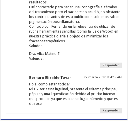
resultados.
Fué contactado para hacer una iconografía al término
del tratamiento pero el paciente no acudió, no obstante
los controles antes de esta publicacion solo mostraban
pigmentación posinflamatoria.
Coincido con Fernando en la relevancia de utilizar de
rutina herramientas sencillas (como la luz de Wood) en
nuestra práctica diaria a objeto de minimizar los
fracasos terapéuticos.
Saludos.
Dra. Alba Matino T
Valencia.
Responder
Bernaro Elizalde Tovar
22 marzo 2012 at 4:19 AM
Hola, como estan todos?
Mi Dx seria tiña inguinal, presenta el eritema principal,
pápula y una liquenficación debida al prurito intenso
que produce ya que esta en un lugar húmedo y que es
de roce
Responder