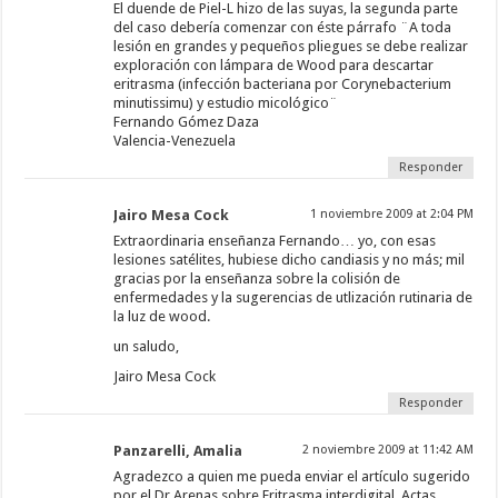
El duende de Piel-L hizo de las suyas, la segunda parte
del caso debería comenzar con éste párrafo ¨A toda
lesión en grandes y pequeños pliegues se debe realizar
exploración con lámpara de Wood para descartar
eritrasma (infección bacteriana por Corynebacterium
minutissimu) y estudio micológico¨
Fernando Gómez Daza
Valencia-Venezuela
Responder
Jairo Mesa Cock
1 noviembre 2009 at 2:04 PM
Extraordinaria enseñanza Fernando… yo, con esas
lesiones satélites, hubiese dicho candiasis y no más; mil
gracias por la enseñanza sobre la colisión de
enfermedades y la sugerencias de utlización rutinaria de
la luz de wood.
un saludo,
Jairo Mesa Cock
Responder
Panzarelli, Amalia
2 noviembre 2009 at 11:42 AM
Agradezco a quien me pueda enviar el artículo sugerido
por el Dr Arenas sobre Eritrasma interdigital. Actas