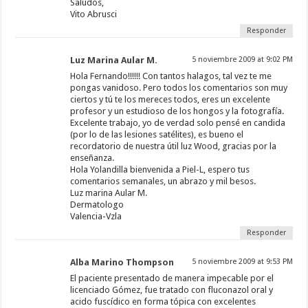
Saludos,
Vito Abrusci
Responder
Luz Marina Aular M.
5 noviembre 2009 at 9:02 PM
Hola Fernando!!!!!! Con tantos halagos, tal vez te me
pongas vanidoso. Pero todos los comentarios son muy
ciertos y tú te los mereces todos, eres un excelente
profesor y un estudioso de los hongos y la fotografía.
Excelente trabajo, yo de verdad solo pensé en candida
(por lo de las lesiones satélites), es bueno el
recordatorio de nuestra útil luz Wood, gracias por la
enseñanza.
Hola Yolandilla bienvenida a Piel-L, espero tus
comentarios semanales, un abrazo y mil besos.
Luz marina Aular M.
Dermatologo
Valencia-Vzla
Responder
Alba Marino Thompson
5 noviembre 2009 at 9:53 PM
El paciente presentado de manera impecable por el
licenciado Gómez, fue tratado con fluconazol oral y
acido fuscídico en forma tópica con excelentes