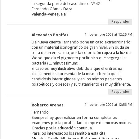
la segunda parte del caso clínico Nº 42
Fernando Gómez Daza
Valencia-Venezuela
Responder
Alexandro Bonifaz
1 noviembre 2009 at 12:25 PM
De nueva cuenta Fernando pone un caso extraordinario,
con un material iconográfico de gran nivel. Sin duda se
trata de un eritrasma, por la coloración rojiza a la luz de
Wood que da el pigmento porfirinico que segrega la
bacteria (C. minutissimum).
El caso es muy ilustrativo debido a que el eritrasma
clínicamente se presenta de la misma forma que la
candidosis intertriginosa, y en los mimos pacientes
(diabéticos y obesos) y su tratamiento es muy diferente.
Responder
Roberto Arenas
1 noviembre 2009 at 12:56 PM
Fernando
Siempre hay que realizar en forma completa los
examenes por la posibilidad siempre de micosis mixtas.
Gracias por la educación continua.
Para los interesados los remito a esta cita
Morales-Trujillo ML, Arenas R, Arroyo S. Eritrasma