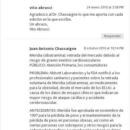
vito abrusci
24 enero 2010 at 3:58 PM
Agradezco al Dr. Chassaigne lo que me aporta con cada
ediciòn en la que escribe.
Un abrazo,
Vito Abrusci
Responder
Juan Antonio Chassaigne
8 octubre 2010 at 10:14 PM
Meridia (sibutramina): retirada del mercado debido al
riesgo de graves eventos cardiovasculares
PÚBLICO: Atención Primaria, los consumidores
PROBLEMA: Abbott Laboratories y la FDA notificó a los
profesionales sanitarios y pacientes sobre la retirada
voluntaria de Meridia (sibutramina), un medicamento
para la obesidad, desde el mercado de los EE.UU. a
causa de los datos de ensayos clínicos que indican un
mayor riesgo de ataque cardíaco y accidente
cerebrovascular.
ANTECEDENTES: Meridia fue aprobada en noviembre de
1997 para la pérdida de peso y el mantenimiento de la
pérdida de peso en personas obesas, así como en
ciertas personas con sobrepeso y otros riesgos para la