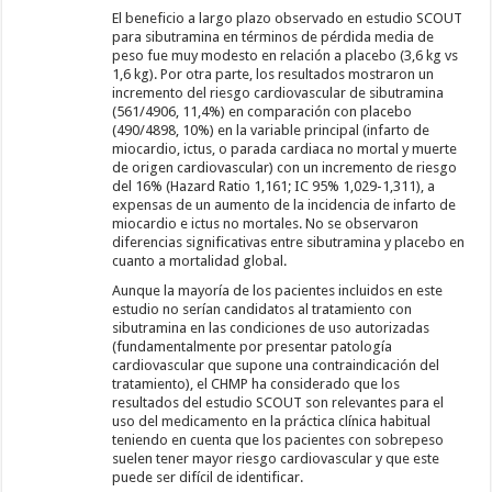
El beneficio a largo plazo observado en estudio SCOUT
para sibutramina en términos de pérdida media de
peso fue muy modesto en relación a placebo (3,6 kg vs
1,6 kg). Por otra parte, los resultados mostraron un
incremento del riesgo cardiovascular de sibutramina
(561/4906, 11,4%) en comparación con placebo
(490/4898, 10%) en la variable principal (infarto de
miocardio, ictus, o parada cardiaca no mortal y muerte
de origen cardiovascular) con un incremento de riesgo
del 16% (Hazard Ratio 1,161; IC 95% 1,029-1,311), a
expensas de un aumento de la incidencia de infarto de
miocardio e ictus no mortales. No se observaron
diferencias significativas entre sibutramina y placebo en
cuanto a mortalidad global.
Aunque la mayoría de los pacientes incluidos en este
estudio no serían candidatos al tratamiento con
sibutramina en las condiciones de uso autorizadas
(fundamentalmente por presentar patología
cardiovascular que supone una contraindicación del
tratamiento), el CHMP ha considerado que los
resultados del estudio SCOUT son relevantes para el
uso del medicamento en la práctica clínica habitual
teniendo en cuenta que los pacientes con sobrepeso
suelen tener mayor riesgo cardiovascular y que este
puede ser difícil de identificar.