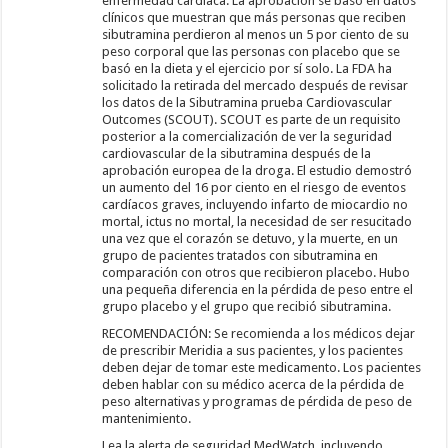
enfermedad cardíaca. La aprobación se basó en datos
clínicos que muestran que más personas que reciben
sibutramina perdieron al menos un 5 por ciento de su
peso corporal que las personas con placebo que se
basó en la dieta y el ejercicio por sí solo. La FDA ha
solicitado la retirada del mercado después de revisar
los datos de la Sibutramina prueba Cardiovascular
Outcomes (SCOUT). SCOUT es parte de un requisito
posterior a la comercialización de ver la seguridad
cardiovascular de la sibutramina después de la
aprobación europea de la droga. El estudio demostró
un aumento del 16 por ciento en el riesgo de eventos
cardíacos graves, incluyendo infarto de miocardio no
mortal, ictus no mortal, la necesidad de ser resucitado
una vez que el corazón se detuvo, y la muerte, en un
grupo de pacientes tratados con sibutramina en
comparación con otros que recibieron placebo. Hubo
una pequeña diferencia en la pérdida de peso entre el
grupo placebo y el grupo que recibió sibutramina.
RECOMENDACIÓN: Se recomienda a los médicos dejar
de prescribir Meridia a sus pacientes, y los pacientes
deben dejar de tomar este medicamento. Los pacientes
deben hablar con su médico acerca de la pérdida de
peso alternativas y programas de pérdida de peso de
mantenimiento.
Lea la alerta de seguridad MedWatch, incluyendo