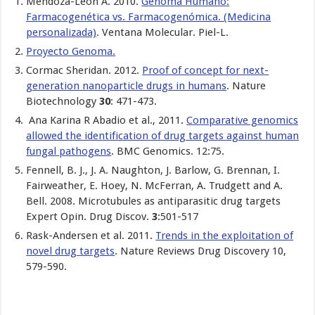
Mendoza-León A. 2010.
Genoma Humano:
Farmacogenética vs. Farmacogenómica. (Medicina
personalizada)
. Ventana Molecular. Piel-L.
Proyecto Genoma.
Cormac Sheridan. 2012.
Proof of concept for next-
generation nanoparticle drugs in humans
. Nature
Biotechnology
30
: 471-473.
Ana Karina R Abadio et al., 2011.
Comparative genomics
allowed the identification of drug targets against human
fungal pathogens
. BMC Genomics. 12:75.
Fennell, B. J., J. A. Naughton, J. Barlow, G. Brennan, I.
Fairweather, E. Hoey, N. McFerran, A. Trudgett and A.
Bell. 2008. Microtubules as antiparasitic drug targets
Expert Opin. Drug Discov.
3
:501-517
Rask-Andersen et al. 2011.
Trends in the exploitation of
novel drug targets
. Nature Reviews Drug Discovery 10,
579-590.