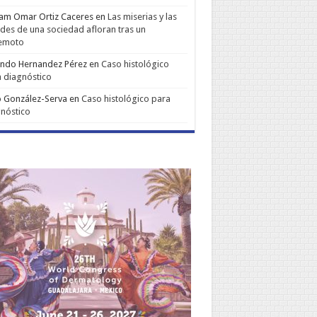
iam Omar Ortiz Caceres
en
Las miserias y las
udes de una sociedad afloran tras un
remoto
ando Hernandez Pérez
en
Caso histológico
 diagnóstico
 González-Serva
en
Caso histológico para
nóstico