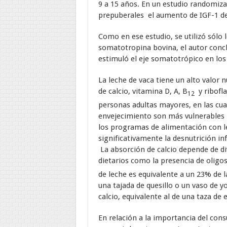
9 a 15 años. En un estudio randomiza
prepuberales el aumento de IGF-1 d
Como en ese estudio, se utilizó sólo 
somatotropina bovina, el autor concl
estimuló el eje somatotrópico en los
La leche de vaca tiene un alto valor 
de calcio, vitamina D, A, B
y ribofl
12
personas adultas mayores, en las cual
envejecimiento son más vulnerables 
los programas de alimentación con le
significativamente la desnutrición in
La absorción de calcio depende de di
dietarios como la presencia de oligosa
de leche es equivalente a un 23% de 
una tajada de quesillo o un vaso de 
calcio, equivalente al de una taza de 
En relación a la importancia del con