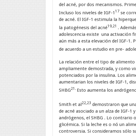
del acné, por dos mecanismos. Primer
17
Incluso los niveles de IGF-1
se corr
de acné. El IGF-1 estimula la hiperque
19,21
la patogénesis del acné
. Además
adolescencia existe una activación fi
aún más a esta elevación del IGF-1. P
de acuerdo a un estudio en pre- adol
La relación entre el tipo de alimento
ampliamente demostrada, y como vim
potenciados por la insulina. Los ali
aumentarian los niveles de IGF-1, di
21.
SHBG
Esto aumenta los andrógenos
22,23
Smith et al
demostraron que una 
de acné asociado a un alza de IGF-1 
andrógenos, el SHBG . Lo contrario o
glicémica. Si la leche es o nó un ali
controversia. Si consideramos sólo su