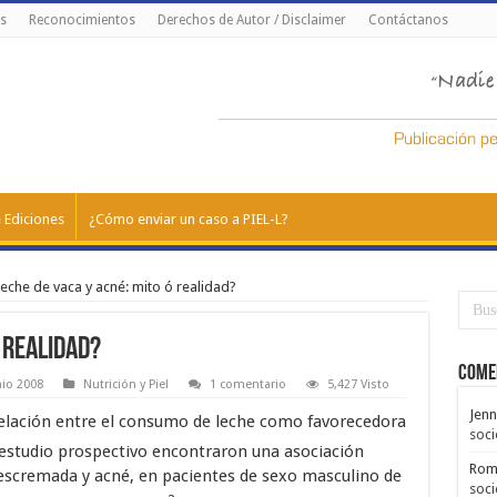
s
Reconocimientos
Derechos de Autor / Disclaimer
Contáctanos
 Ediciones
¿Cómo enviar un caso a PIEL-L?
eche de vaca y acné: mito ó realidad?
 realidad?
Come
nio 2008
Nutrición y Piel
1 comentario
5,427 Visto
Jenn
relación entre el consumo de leche como favorecedora
soci
estudio prospectivo encontraron una asociación
Rom
descremada y acné, en pacientes de sexo masculino de
soci