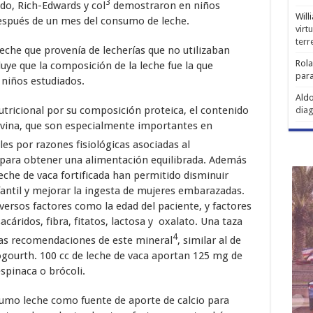
3
do, Rich-Edwards y col
demostraron en niños
Will
espués de un mes del consumo de leche.
virt
ter
leche que provenía de lecherías que no utilizaban
Rol
uye que la composición de la leche fue la que
para
 niños estudiados.
Aldo
nutricional por su composición proteica, el contenido
diag
avina, que son especialmente importantes en
es por razones fisiológicas asociadas al
para obtener una alimentación equilibrada. Además
che de vaca fortificada han permitido disminuir
fantil y mejorar la ingesta de mujeres embarazadas.
versos factores como la edad del paciente, y factores
cáridos, fibra, fitatos, lactosa y oxalato. Una taza
4
las recomendaciones de este mineral
, similar al de
yogourth. 100 cc de leche de vaca aportan 125 mg de
espinaca o brócoli.
sumo leche como fuente de aporte de calcio para