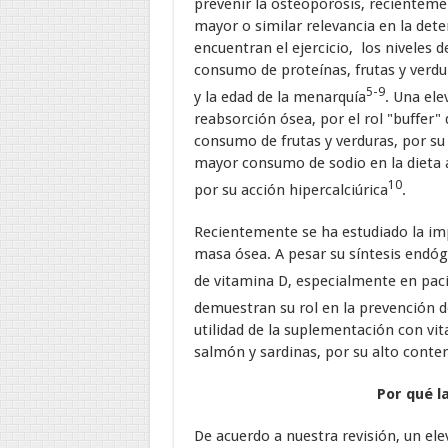
prevenir la osteoporosis, recienteme
mayor o similar relevancia en la dete
encuentran el ejercicio, los niveles 
consumo de proteínas, frutas y verdur
5-9
y la edad de la menarquía
. Una el
reabsorción ósea, por el rol "buffer" 
consumo de frutas y verduras, por su 
mayor consumo de sodio en la dieta a
10
por su acción hipercalciúrica
.
Recientemente se ha estudiado la imp
masa ósea. A pesar su síntesis endó
de vitamina D, especialmente en pac
demuestran su rol en la prevención d
utilidad de la suplementación con v
salmón y sardinas, por su alto conten
Por qué l
De acuerdo a nuestra revisión, un el