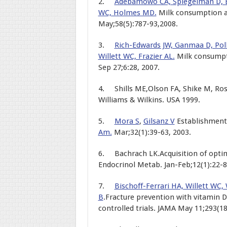
2.
Adebamowo CA, Spiegelman D, Be
WC, Holmes MD.
Milk consumption a
May;58(5):787-93,2008.
3.
Rich-Edwards JW, Ganmaa D, Pol
Willett WC, Frazier AL.
Milk consumpti
Sep 27;6:28, 2007.
4. Shills ME,Olson FA, Shike M, Ros
Williams & Wilkins. USA 1999.
5.
Mora S
,
Gilsanz V
Establishment
Am.
Mar;32(1):39-63, 2003.
6. Bachrach LK.Acquisition of optim
Endocrinol Metab. Jan-Feb;12(1):22-8
7.
Bischoff-Ferrari HA, Willett WC
B
.Fracture prevention with vitamin 
controlled trials. JAMA May 11;293(18