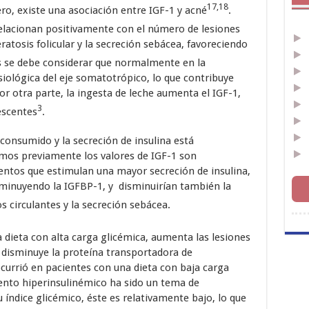
17,18
o, existe una asociación entre IGF-1 y acné
.
elacionan positivamente con el número de lesiones
ratosis folicular y la secreción sebácea, favoreciendo
 se debe considerar que normalmente en la
siológica del eje somatotrópico, lo que contribuye
or otra parte, la ingesta de leche aumenta el IGF-1,
3
escentes
.
 consumido y la secreción de insulina está
os previamente los valores de IGF-1 son
mentos que estimulan una mayor secreción de insulina,
sminuyendo la IGFBP-1, y disminuirían también la
 circulantes y la secreción sebácea.
dieta con alta carga glicémica, aumenta las lesiones
y disminuye la proteína transportadora de
currió en pacientes con una dieta con baja carga
mento hiperinsulinémico ha sido un tema de
 índice glicémico, éste es relativamente bajo, lo que