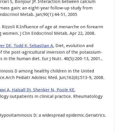
rrari S, Bonjour JP. Interaction between calcium
ass gain: an eight-year follow-up study from
ndocrinol Metab. Jan;90(1):44-51, 2005
, Rizzoli R.Influence of age at menarche on forearm
 women. J Clin Endocrinol Metab. Apr 22, 2008.
yer DE, Todd K, Sebastian A.
Diet, evolution and
f the post-agricultural inversion of the potassium-
 in the human diet. Eur J Nutr. 40(5):200-13, 2001..
minosis D among healthy children in the United
nce.Arch Pediatr Adolesc Med. Jun;162(6):513-9, 2008.
awi A, Halsall DJ, Shenker N, Poole KE.
y outpatients in clinical practice. Rheumatology
ypovitaminosis D: a widespread epidemic.Geriatrics.