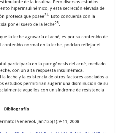
estimulante de la insulina. Pero diversos estudios
mento hiperinsulinémico, y esta secreción elevada de
24
ión proteica que posee
. Esto concuerda con la
25
da por el suero de la leche
.
a leche agravaría el acné, es por su contenido de
 contenido normal en la leche, podrían reflejar el
ntal participaría en la patogénesis del acné, mediado
eche, con un alta respuesta insulinémica.
 la leche y la existencia de otros factores asociados a
os estudios permitirían sugerir una disminución de su
cialmente aquellos con un síndrome de resistencia
Bibliografía
ermatol Venereol. Jan;135(1):9-11, 2008