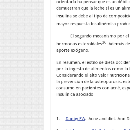
orientaría ha pensar que es un débil 
demuestran que la leche sí es un ali
insulina se debe al tipo de composic
mayor respuesta insulinémica produci
El segundo mecanismo por el que l
26
hormonas esteroidales
. Además del
aporte exógeno.
En resumen, el estilo de dieta occide
por la ingesta de alimentos como la l
Considerando el alto valor nutricional
la prevención de la osteoporosis, est
consumo en pacientes con acné, espe
insulínica asociado.
1.
Danby FW
. Acne and diet. Ann D