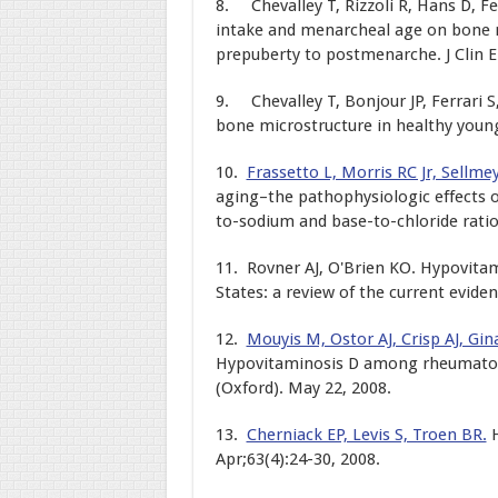
8. Chevalley T, Rizzoli R, Hans D, Fe
intake and menarcheal age on bone m
prepuberty to postmenarche. J Clin E
9. Chevalley T, Bonjour JP, Ferrari S
bone microstructure in healthy young
10.
Frassetto L, Morris RC Jr, Sellme
aging–the pathophysiologic effects o
to-sodium and base-to-chloride ratios
11. Rovner AJ, O'Brien KO. Hypovita
States: a review of the current evide
12.
Mouyis M, Ostor AJ, Crisp AJ, Gin
Hypovitaminosis D among rheumatolog
(Oxford). May 22, 2008.
13.
Cherniack EP, Levis S, Troen BR.
H
Apr;63(4):24-30, 2008.