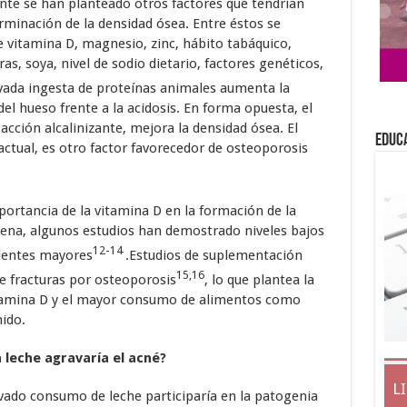
nte se han planteado otros factores que tendrían
rminación de la densidad ósea. Entre éstos se
de vitamina D, magnesio, zinc, hábito tabáquico,
as, soya, nivel de sodio dietario, factores genéticos,
evada ingesta de proteínas animales aumenta la
del hueso frente a la acidosis. En forma opuesta, el
acción alcalinizante, mejora la densidad ósea. El
EDUC
ctual, es otro factor favorecedor de osteoporosis
ortancia de la vitamina D en la formación de la
gena, algunos estudios han demostrado niveles bajos
12-14
ientes mayores
.Estudios de suplementación
15,16
e fracturas por osteoporosis
, lo que plantea la
itamina D y el mayor consumo de alimentos como
ido.
a leche agravaría el acné?
L
evado consumo de leche participaría en la patogenia