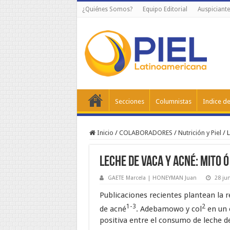
¿Quiénes Somos?
Equipo Editorial
Auspiciante
Secciones
Columnistas
Indice de
Inicio
/
COLABORADORES
/
Nutrición y Piel
/
L
Leche de vaca y acné: mito ó
GAETE Marcela | HONEYMAN Juan
28 ju
Publicaciones recientes plantean la 
1-3
2
de acné
. Adebamowo y col
en un 
positiva entre el consumo de leche 