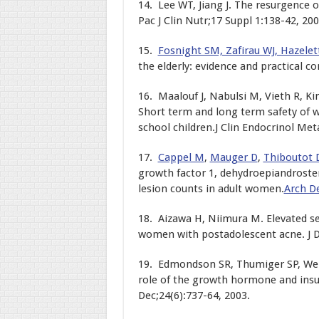
14. Lee WT, Jiang J. The resurgence 
Pac J Clin Nutr;17 Suppl 1:138-42, 200
15.
Fosnight SM, Zafirau WJ, Hazelet
the elderly: evidence and practical 
16. Maalouf J, Nabulsi M, Vieth R, Kim
Short term and long term safety of 
school children.J Clin Endocrinol Met
17.
Cappel M
,
Mauger D
,
Thiboutot 
growth factor 1, dehydroepiandroste
lesion counts in adult women.
Arch D
18. Aizawa H, Niimura M. Elevated ser
women with postadolescent acne. J D
19. Edmondson SR, Thumiger SP, Wer
role of the growth hormone and insul
Dec;24(6):737-64, 2003.