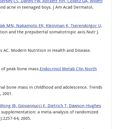
rkey CS, Danby FW, Rockett HH, Colditz GA, Willett
nd acne in teenaged boys. J Am Acad Dermatol.
lak MN, Nakamoto EK, Kleinman K, Tserendolgor U,
on and the prepubertal somatotropic axis.Nutr J.
s AC. Modern Nutrition in Health and Disease.
 of peak bone mass.
Endocrinol Metab Clin North
al bone mass in childhood and adolescence. Trends
, 2001.
, Wong JB, Giovannucci E, Dietrich T, Dawson-Hughes
D supplementation: a meta-analysis of randomized
):2257-64, 2005.