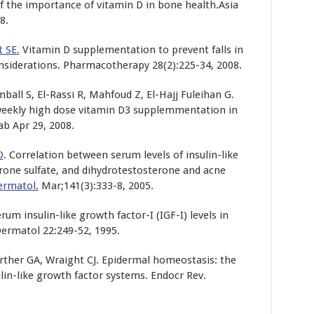
of the importance of vitamin D in bone health.Asia
8.
t SE.
Vitamin D supplementation to prevent falls in
considerations. Pharmacotherapy 28(2):225-34, 2008.
ball S, El-Rassi R, Mahfoud Z, El-Hajj Fuleihan G.
weekly high dose vitamin D3 supplemmentation in
ab Apr 29, 2008.
D
. Correlation between serum levels of insulin-like
rone sulfate, and dihydrotestosterone and acne
ermatol.
Mar;141(3):333-8, 2005.
um insulin-like growth factor-I (IGF-I) levels in
ermatol 22:249-52, 1995.
ther GA, Wraight CJ. Epidermal homeostasis: the
in-like growth factor systems. Endocr Rev.