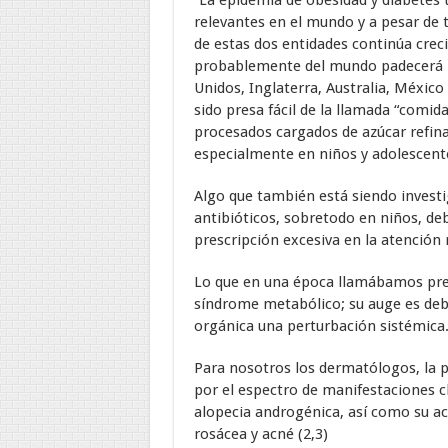
“La epidemia de obesidad y diabetes 
relevantes en el mundo y a pesar de t
de estas dos entidades continúa crec
probablemente del mundo padecerá Di
Unidos, Inglaterra, Australia, México
sido presa fácil de la llamada “comi
procesados cargados de azúcar refina
especialmente en niños y adolescentes
Algo que también está siendo investi
antibióticos, sobretodo en niños, deb
prescripción excesiva en la atención
Lo que en una época llamábamos predi
síndrome metabólico; su auge es deb
orgánica una perturbación sistémica
Para nosotros los dermatólogos, la pi
por el espectro de manifestaciones c
alopecia androgénica, así como su acc
rosácea y acné (2,3)