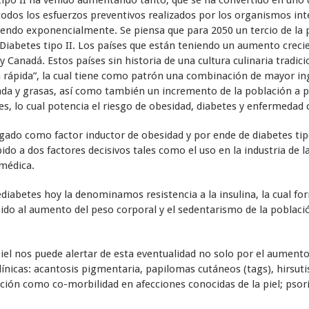
tipo II ha venido aumentando tanto, que se ha convertido en uno d
odos los esfuerzos preventivos realizados por los organismos inte
iendo exponencialmente. Se piensa que para 2050 un tercio de la p
abetes tipo II. Los países que están teniendo un aumento creci
 y Canadá. Estos países sin historia de una cultura culinaria tradi
da rápida”, la cual tiene como patrón una combinación de mayor in
da y grasas, así como también un incremento de la población a pe
, lo cual potencia el riesgo de obesidad, diabetes y enfermedad c
gado como factor inductor de obesidad y por ende de diabetes tipo 
ido a dos factores decisivos tales como el uso en la industria de l
 médica.
abetes hoy la denominamos resistencia a la insulina, la cual fo
ido al aumento del peso corporal y el sedentarismo de la poblac
.
el nos puede alertar de esta eventualidad no solo por el aumento 
línicas: acantosis pigmentaria, papilomas cutáneos (tags), hirsu
ión como co-morbilidad en afecciones conocidas de la piel; psoriasi