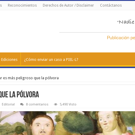
s
Reconocimientos
Derechos de Autor / Disclaimer
Contáctanos
 Ediciones
¿Cómo enviar un caso a PIEL-L?
ar es más peligroso que la pólvora
que la pólvora
Editorial
8 comentarios
5,490 Visto