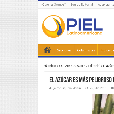
¿Quiénes Somos?
Equipo Editorial
Auspiciante
Secciones
Columnistas
Indice de
Inicio
/
COLABORADORES
/
Editorial
/
El azúc
El azúcar es más peligroso 
Jaime Piquero Martín
26 julio 2019