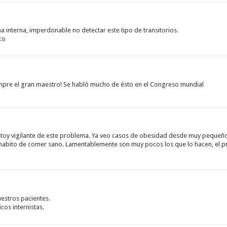
 interna, imperdonable no detectar este tipo de transitorios.
co
empre el gran maestro! Se habló mucho de ésto en el Congreso mundial
estoy vigilante de este problema. Ya veo casos de obesidad desde muy pequeñ
habito de comer sano. Lamentablemente son muy pocos los que lo hacen, el pre
estros pacientes.
cos internistas.