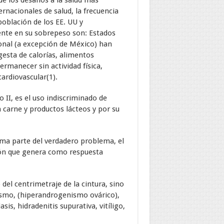
e los desafíos a la salud más
rnacionales de salud, la frecuencia
oblación de los EE. UU y
ente en su sobrepeso son: Estados
cional (a excepción de México) han
gesta de calorías, alimentos
rmanecer sin actividad física,
ardiovascular(1).
II, es el uso indiscriminado de
a carne y productos lácteos y por su
rma parte del verdadero problema, el
ión que genera como respuesta
del centrimetraje de la cintura, sino
tismo, (hiperandrogenismo ovárico),
s, hidradenitis supurativa, vitíligo,