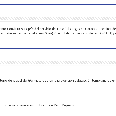
into Convit UCV. Ex Jefe del Servicio del Hospital Vargas de Caracas. Coeditor d
 iberolatinoamericano del acné (Gilea), Grupo latinoamericano del acné (GALA) 
datorio del papel del Ðermatologo en la prevención y detección temprana de 
como ya nos tiene acostumbrados el Prof. Piquero.