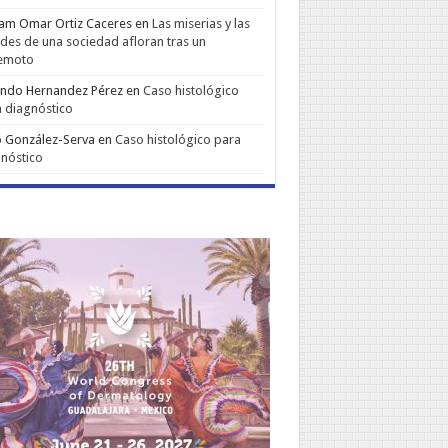
iam Omar Ortiz Caceres
en
Las miserias y las
udes de una sociedad afloran tras un
remoto
ando Hernandez Pérez
en
Caso histológico
 diagnóstico
 González-Serva
en
Caso histológico para
nóstico