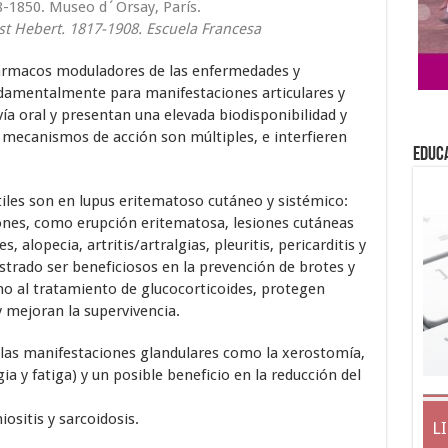
8-1850. Museo d´Orsay, París.
t Hebert. 1817-1908. Escuela Francesa
fármacos moduladores de las enfermedades y
ndamentalmente para manifestaciones articulares y
ía oral y presentan una elevada biodisponibilidad y
 mecanismos de acción son múltiples, e interfieren
EDUC
iles son en lupus eritematoso cutáneo y sistémico:
ones, como erupción eritematosa, lesiones cutáneas
, alopecia, artritis/artralgias, pleuritis, pericarditis y
trado ser beneficiosos en la prevención de brotes y
o al tratamiento de glucocorticoides, protegen
y mejoran la supervivencia.
 las manifestaciones glandulares como la xerostomía,
ia y fatiga) y un posible beneficio en la reducción del
sitis y sarcoidosis.
L