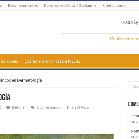
s
Reconocimientos
Derechos de Autor / Disclaimer
Contáctanos
 Ediciones
¿Cómo enviar un caso a PIEL-L?
áricos en Dermatología
ogía
Come
2
Editorial
2 comentarios
2,958 Visto
Jenn
soci
Rom
soci