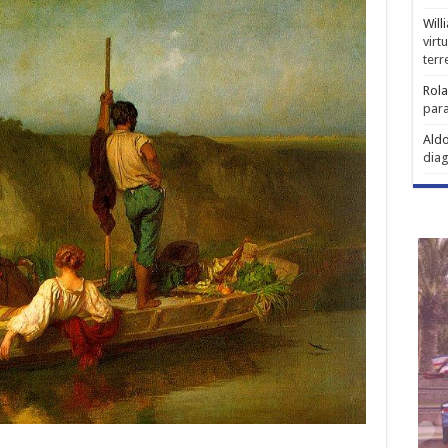
Will
virt
ter
Rol
para
Aldo
diag