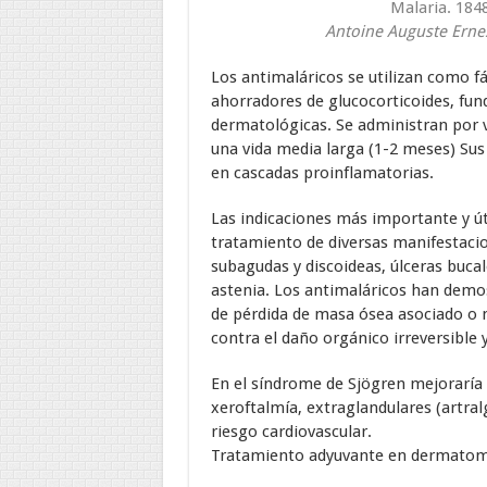
Malaria. 184
Antoine Auguste Ernes
Los antimaláricos se utilizan como 
ahorradores de glucocorticoides, fu
dermatológicas. Se administran por v
una vida media larga (1-2 meses) Sus
en cascadas proinflamatorias.
Las indicaciones más importante y út
tratamiento de diversas manifestaci
subagudas y discoideas, úlceras bucales
astenia. Los antimaláricos han demos
de pérdida de masa ósea asociado o n
contra el daño orgánico irreversible 
En el síndrome de Sjögren mejoraría
xeroftalmía, extraglandulares (artralg
riesgo cardiovascular.
Tratamiento adyuvante en dermatomio