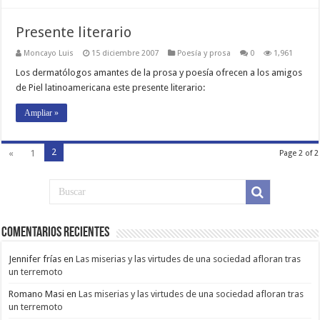
Presente literario
Moncayo Luis
15 diciembre 2007
Poesí­a y prosa
0
1,961
Los dermatólogos amantes de la prosa y poesía ofrecen a los amigos
de Piel latinoamericana este presente literario:
Ampliar »
2
«
1
Page 2 of 2
Comentarios Recientes
Jennifer frías
en
Las miserias y las virtudes de una sociedad afloran tras
un terremoto
Romano Masi
en
Las miserias y las virtudes de una sociedad afloran tras
un terremoto