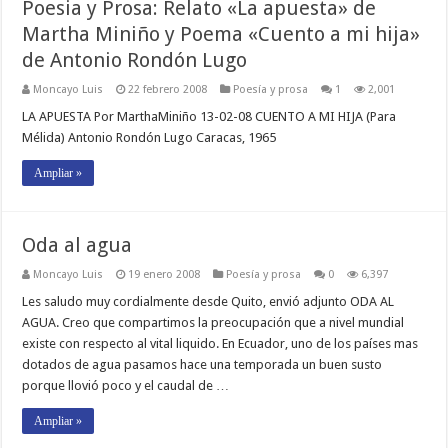
Poesia y Prosa: Relato «La apuesta» de
Martha Miniño y Poema «Cuento a mi hija»
de Antonio Rondón Lugo
Moncayo Luis
22 febrero 2008
Poesí­a y prosa
1
2,001
LA APUESTA Por MarthaMiniño 13-02-08 CUENTO A MI HIJA (Para
Mélida) Antonio Rondón Lugo Caracas, 1965
Ampliar »
Oda al agua
Moncayo Luis
19 enero 2008
Poesí­a y prosa
0
6,397
Les saludo muy cordialmente desde Quito, envió adjunto ODA AL
AGUA. Creo que compartimos la preocupación que a nivel mundial
existe con respecto al vital liquido. En Ecuador, uno de los países mas
dotados de agua pasamos hace una temporada un buen susto
porque llovió poco y el caudal de …
Ampliar »