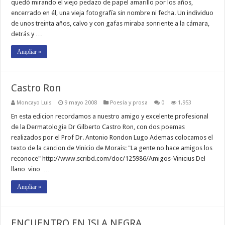
quedó mirando el viejo pedazo de papel amarillo por los años,
encerrado en él, una vieja fotografía sin nombre ni fecha. Un individuo
de unos treinta años, calvo y con gafas miraba sonriente a la cámara,
detrás y …
Ampliar »
Castro Ron
Moncayo Luis
9 mayo 2008
Poesí­a y prosa
0
1,953
En esta edicion recordamos a nuestro amigo y excelente profesional
de la Dermatologia Dr Gilberto Castro Ron, con dos poemas
realizados por el Prof Dr. Antonio Rondon Lugo Ademas colocamos el
texto de la cancion de Vinicio de Morais: "La gente no hace amigos los
reconoce" http://www.scribd.com/doc/125986/Amigos-Vinicius Del
llano vino …
Ampliar »
ENCUENTRO EN ISLA NEGRA