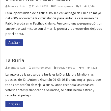
Moncayo Luis
11 abril 2008
Poesí­a y prosa
3
2,344
En la oportunidad de asistir al RADLA en Santiago de Chile en mayo
del 2006, aproveché la circunstancia para visitar la casa museo de
Pablo Neruda en el Pacìfico chileno. Fue como una peregrinación, un
encuentro casi místico con el mar, la poesía y los recuerdos dejados
por el poeta. …
Ampliar »
La Burla
Moncayo Luis
28 marzo 2008
Poesí­a y prosa
0
1,821
La autora de la prosa de la burla es la Dra. Martha Miniño y las
poesias del Dr. Antonio Guzmán 09-03-08 Era una mujer pues, que
todos achacarían de vieja, a sus 52 años escondía las canas en
vistosos tintes y elaborados peinados, se había hecho estirar y
recortar el pellejo …
Ampliar »