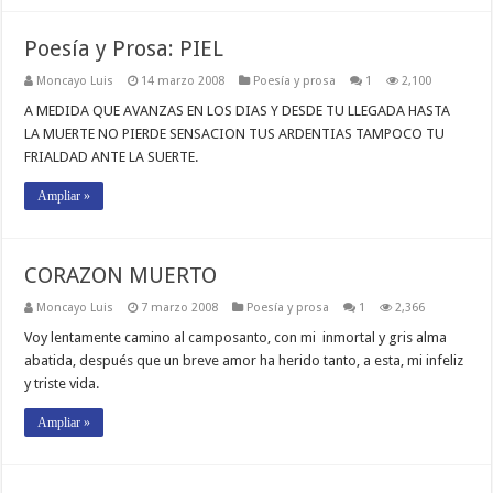
Poesía y Prosa: PIEL
Moncayo Luis
14 marzo 2008
Poesí­a y prosa
1
2,100
A MEDIDA QUE AVANZAS EN LOS DIAS Y DESDE TU LLEGADA HASTA
LA MUERTE NO PIERDE SENSACION TUS ARDENTIAS TAMPOCO TU
FRIALDAD ANTE LA SUERTE.
Ampliar »
CORAZON MUERTO
Moncayo Luis
7 marzo 2008
Poesí­a y prosa
1
2,366
Voy lentamente camino al camposanto, con mi inmortal y gris alma
abatida, después que un breve amor ha herido tanto, a esta, mi infeliz
y triste vida.
Ampliar »