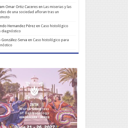
iam Omar Ortiz Caceres
en
Las miserias y las
udes de una sociedad afloran tras un
remoto
ando Hernandez Pérez
en
Caso histológico
 diagnóstico
 González-Serva
en
Caso histológico para
nóstico