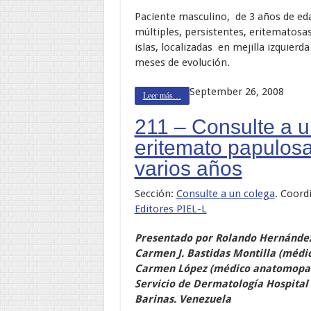
Paciente masculino, de 3 años de edad
múltiples, persistentes, eritematosa
islas, localizadas en mejilla izquier
meses de evolución.
September 26, 2008
Leer más…
211 – Consulte a 
eritemato papulos
varios años
Sección:
Consulte a un colega
. Coord
Editores PIEL-L
Presentado por Rolando Hernández
Carmen J. Bastidas Montilla (médi
Carmen López (médico anatomopa
Servicio de Dermatología Hospital 
Barinas. Venezuela