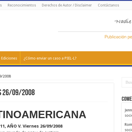
s
Reconocimientos
Derechos de Autor / Disclaimer
Contáctanos
 Ediciones
¿Cómo enviar un caso a PIEL-L?
9/2008
es 26/09/2008
Come
Jenn
ATINOAMERICANA
soci
Rom
1, AÑO V. Viernes 26/09/2008
soci