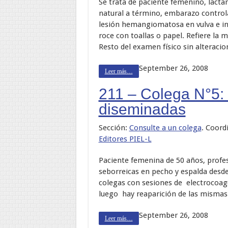
Se trata de paciente femenino, lact
natural a término, embarazo control
lesión hemangiomatosa en vulva e int
roce con toallas o papel. Refiere la
Resto del examen físico sin alteracio
September 26, 2008
Leer más…
211 – Colega N°5:
diseminadas
Sección:
Consulte a un colega
. Coord
Editores PIEL-L
Paciente femenina de 50 años, profes
seborreicas en pecho y espalda desde
colegas con sesiones de electrocoag
luego hay reaparición de las mismas
September 26, 2008
Leer más…