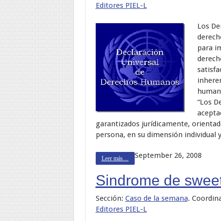
Editores PIEL-L
Los De
derecho
para im
derech
satisfa
inhere
human
“Los D
acepta
garantizados jurídicamente, orienta
persona, en su dimensión individual y 
September 26, 2008
Leer más…
Sindrome de swee
Sección:
Caso de la semana
. Coordin
Editores PIEL-L