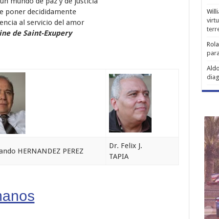
un mundo de paz y de justicia
e poner decididamente
Will
virt
gencia al servicio del amor
ter
ine de Saint-Exupery
Rol
para
Aldo
diag
Dr. Felix J.
olando HERNANDEZ PEREZ
TAPIA
manos