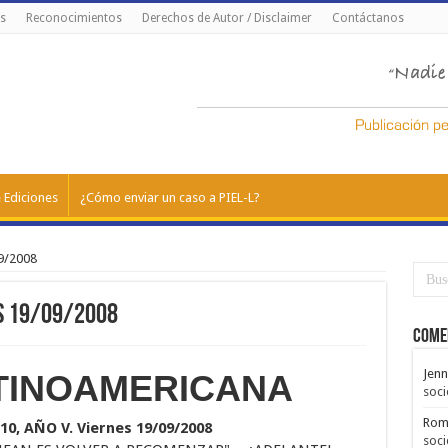
s
Reconocimientos
Derechos de Autor / Disclaimer
Contáctanos
 Ediciones
¿Cómo enviar un caso a PIEL-L?
9/2008
es 19/09/2008
Come
Jenn
ATINOAMERICANA
soci
Rom
0, AÑO V. Viernes 19/09/2008
soci