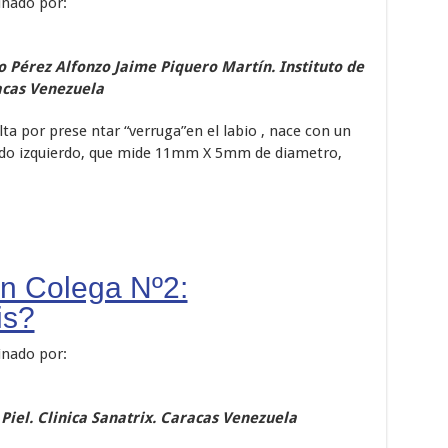
inado por:
 Pérez Alfonzo Jaime Piquero Martín. Instituto de
acas Venezuela
a por prese ntar “verruga”en el labio , nace con un
 lado izquierdo, que mide 11mm X 5mm de diametro,
un Colega Nº2:
is?
inado por:
Piel. Clinica Sanatrix. Caracas Venezuela