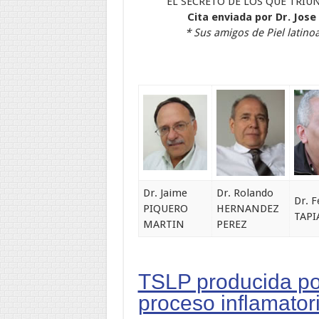
"EL SECRETO DE LOS QUE TRI
Cita enviada por Dr. Jos
* Sus amigos de Piel latin
Dr. Jaime
Dr. Rolando
Dr. Fe
PIQUERO
HERNANDEZ
TAPI
MARTIN
PEREZ
TSLP producida po
proceso inflamatori