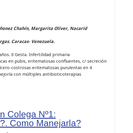
ñonez Chahín, Margarita Oliver, Nacarid
argas. Caracas- Venezuela.
ños. 0 Gesta. Infertilidad primaria
acas en pubis, eritematosas confluentes, c/ secreción
lcero-costrosas eritematosas purulentas en 4
joría con múltiples antibioticoterapias
un Colega Nº1:
?. Como Manejarla?