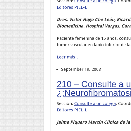
Sección:
Consulte a un colega
. Coord
Editores PIEL-L
Dres. Victor
Hugo Che León, Ricardo
Biomedicina. Hospital Vargas. Car
Paciente femenina de 15 años, consult
tumor vascular en labio inferior de
Leer más…
September 19, 2008
210 – Consulte a 
¿;Neurofibromatos
Sección:
Consulte a un colega
. Coord
Editores PIEL-L
Jaime Piquero Martín Clinica de la 