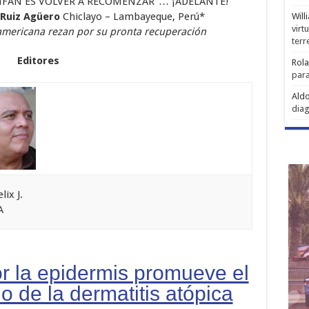
UNFAN ES VOLVER A RECOMENZAR"… ¡ADELANTE!
e Ruiz Agüero
Chiclayo – Lambayeque, Perú*
Will
virt
oamericana rezan por su pronta recuperación
ter
Editores
Rol
para
Aldo
diag
lix J.
A
r la epidermis promueve el
o de la dermatitis atópica