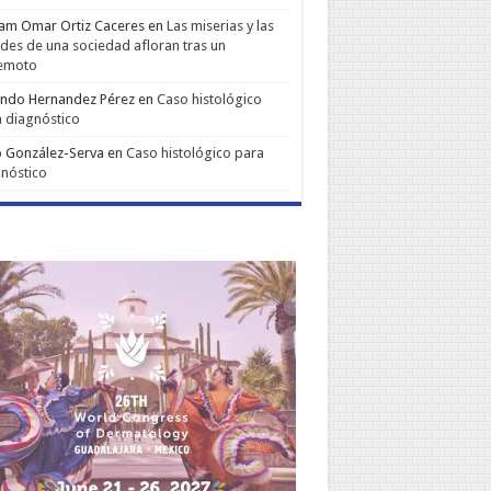
iam Omar Ortiz Caceres
en
Las miserias y las
udes de una sociedad afloran tras un
remoto
ando Hernandez Pérez
en
Caso histológico
 diagnóstico
 González-Serva
en
Caso histológico para
nóstico