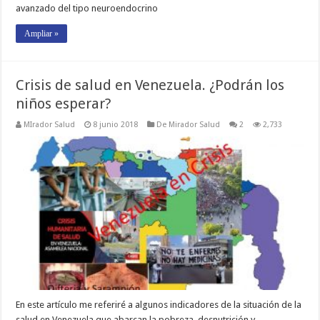
avanzado del tipo neuroendocrino
Ampliar »
Crisis de salud en Venezuela. ¿Podrán los
niños esperar?
MIrador Salud
8 junio 2018
De Mirador Salud
2
2,733
En este artículo me referiré a algunos indicadores de la situación de la
salud en Venezuela que abarcan la pobreza, desnutrición y