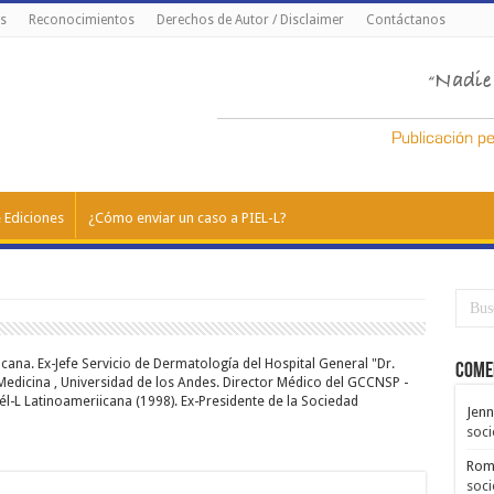
s
Reconocimientos
Derechos de Autor / Disclaimer
Contáctanos
 Ediciones
¿Cómo enviar un caso a PIEL-L?
ana. Ex-Jefe Servicio de Dermatología del Hospital General "Dr.
Come
 Medicina , Universidad de los Andes. Director Médico del GCCNSP -
él-L Latinoameriicana (1998). Ex-Presidente de la Sociedad
Jenn
soci
Rom
soci