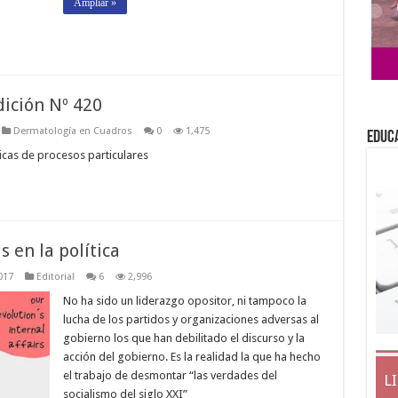
Ampliar »
ición Nº 420
Dermatología en Cuadros
0
1,475
EDUC
icas de procesos particulares
 en la política
017
Editorial
6
2,996
No ha sido un liderazgo opositor, ni tampoco la
lucha de los partidos y organizaciones adversas al
gobierno los que han debilitado el discurso y la
acción del gobierno. Es la realidad la que ha hecho
el trabajo de desmontar “las verdades del
L
socialismo del siglo XXI”