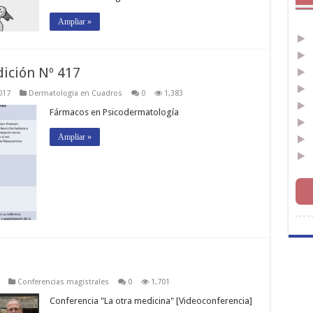
Ampliar »
ición Nº 417
017
Dermatología en Cuadros
0
1,383
Fármacos en Psicodermatología
Ampliar »
Conferencias magistrales
0
1,701
Conferencia "La otra medicina" [Videoconferencia]