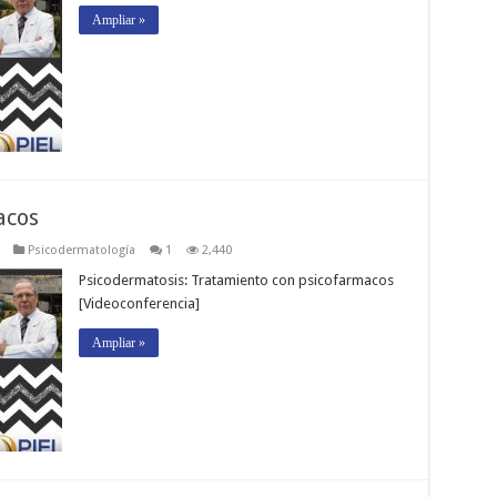
Ampliar »
acos
Psicodermatología
1
2,440
Psicodermatosis: Tratamiento con psicofarmacos
[Videoconferencia]
Ampliar »