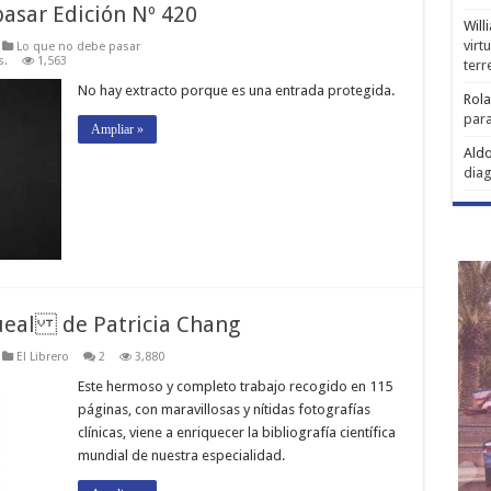
pasar Edición Nº 420
Will
virt
Lo que no debe pasar
s.
1,563
ter
No hay extracto porque es una entrada protegida.
Rol
para
Ampliar »
Aldo
diag
gueal de Patricia Chang
El Librero
2
3,880
Este hermoso y completo trabajo recogido en 115
páginas, con maravillosas y nítidas fotografías
clínicas, viene a enriquecer la bibliografía científica
mundial de nuestra especialidad.