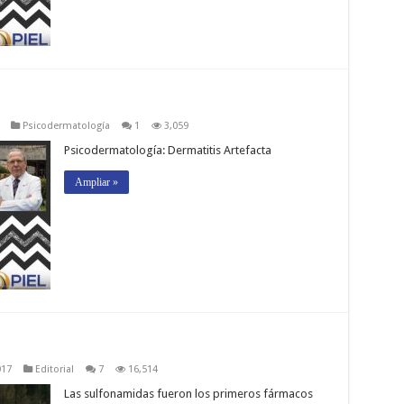
Psicodermatología
1
3,059
Psicodermatología: Dermatitis Artefacta
Ampliar »
017
Editorial
7
16,514
Las sulfonamidas fueron los primeros fármacos