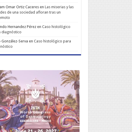
iam Omar Ortiz Caceres
en
Las miserias y las
udes de una sociedad afloran tras un
remoto
ando Hernandez Pérez
en
Caso histológico
 diagnóstico
 González-Serva
en
Caso histológico para
nóstico