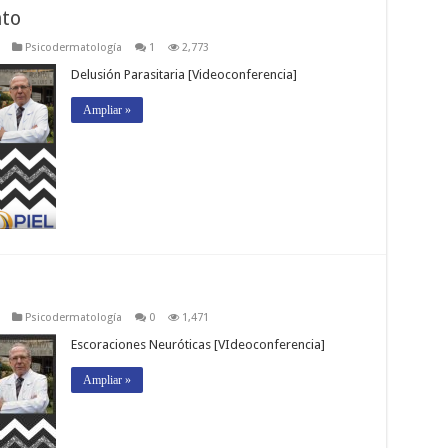
nto
Psicodermatología
1
2,773
Delusión Parasitaria [Videoconferencia]
Ampliar »
Psicodermatología
0
1,471
Escoraciones Neuróticas [VIdeoconferencia]
Ampliar »