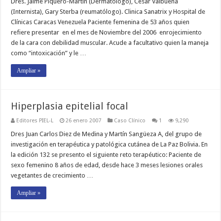
Dres. Jaime Piquero-Martín (Dermatólogo), César Valbuena
(Internista), Gary Sterba (reumatólogo). Clinica Sanatrix y Hospital de
Clínicas Caracas Venezuela Paciente femenina de 53 años quien
refiere presentar en el mes de Noviembre del 2006 enrojecimiento
de la cara con debilidad muscular. Acude a facultativo quien la maneja
como “intoxicación” y le …
Ampliar »
Hiperplasia epitelial focal
Editores PIEL-L
26 enero 2007
Caso Clínico
1
9,290
Dres Juan Carlos Diez de Medina y Martín Sangüeza A, del grupo de
investigación en terapéutica y patológica cutánea de La Paz Bolivia. En
la edición 132 se presento el siguiente reto terapéutico: Paciente de
sexo femenino 8 años de edad, desde hace 3 meses lesiones orales
vegetantes de crecimiento …
Ampliar »