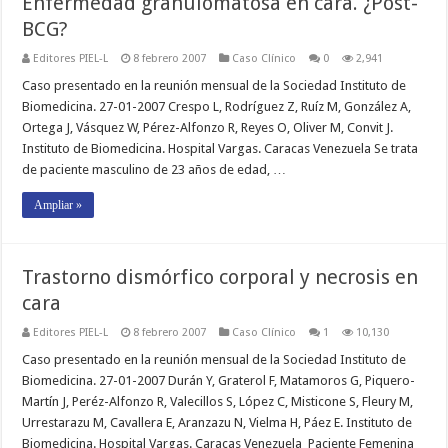
Enfermedad granulomatosa en cara. ¿Post-
BCG?
Editores PIEL-L
8 febrero 2007
Caso Clínico
0
2,941
Caso presentado en la reunión mensual de la Sociedad Instituto de
Biomedicina. 27-01-2007 Crespo L, Rodríguez Z, Ruíz M, González A,
Ortega J, Vásquez W, Pérez-Alfonzo R, Reyes O, Oliver M, Convit J.
Instituto de Biomedicina. Hospital Vargas. Caracas Venezuela Se trata
de paciente masculino de 23 años de edad, …
Ampliar »
Trastorno dismórfico corporal y necrosis en
cara
Editores PIEL-L
8 febrero 2007
Caso Clínico
1
10,130
Caso presentado en la reunión mensual de la Sociedad Instituto de
Biomedicina. 27-01-2007 Durán Y, Graterol F, Matamoros G, Piquero-
Martín J, Peréz-Alfonzo R, Valecillos S, López C, Misticone S, Fleury M,
Urrestarazu M, Cavallera E, Aranzazu N, Vielma H, Páez E. Instituto de
Biomedicina. Hospital Vargas. Caracas Venezuela Paciente Femenina