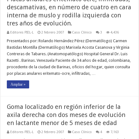
descamativas, en número de cuatro en cara
interna de muslo y rodilla izquierda con
tres años de evolución.
Editores PIEL-L
2 febrero 2007
Caso Clínico
3
4,436
Presentados por: Rolando Hernández Pérez (Dermatólogo) Carmen
Bastidas Montilla (Dermatólogo) Marisela Acosta Casanova y Virginia
Contreras de Tabares. (Anatomopatólogo) Hospital General Dr. Luis
Razetti . Barinas. Venezuela Paciente de 34 años de edad, colombiana,
procedente de la ciudad de Barinas, oficios del hogar, quien consulta
por placas anulares eritemato-ocre, infiltradas, …
Ampliar »
Goma localizado en región inferior de la
axila derecha con dos meses de evolución
en lactante menor de 5 meses de edad
Editores PIEL-L
2 febrero 2007
Caso Clínico
4
7,163