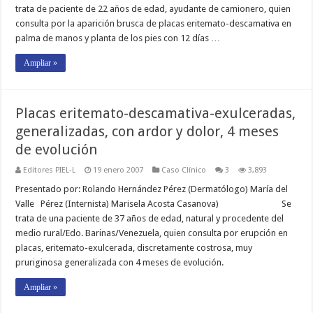
trata de paciente de 22 años de edad, ayudante de camionero, quien
consulta por la aparición brusca de placas eritemato-descamativa en
palma de manos y planta de los pies con 12 días …
Ampliar »
Placas eritemato-descamativa-exulceradas,
generalizadas, con ardor y dolor, 4 meses
de evolución
Editores PIEL-L
19 enero 2007
Caso Clínico
3
3,893
Presentado por: Rolando Hernández Pérez (Dermatólogo) María del
Valle Pérez (Internista) Marisela Acosta Casanova) Se
trata de una paciente de 37 años de edad, natural y procedente del
medio rural/Edo. Barinas/Venezuela, quien consulta por erupción en
placas, eritemato-exulcerada, discretamente costrosa, muy
pruriginosa generalizada con 4 meses de evolución.
Ampliar »