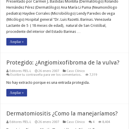
Presentado por Carmen J. Bastidas Montilla (Dermatólogo) Rolando
Hernández Pérez (Dermatólogo) Ana María Li Puma (Neumonólogo
pediatra) Haydee Corrales (Microbiólogo) Lendy Paredes de vega
(Micólogo) Hospital general "Dr. Luis Razetti. Barinas. Venezuela
Lactante de 5 ( 18 meses de edad), natural de San Cristóbal,
procedente del interior del Estado Barinas …
Ampliar »
Protegido: ¿Angiomixofibroma de la vulva?
Editores PIEL-L
26 enero 2007
Caso Clínico
Escribe tu contraseña para ver los comentarios.
7,319
No hay extracto porque es una entrada protegida.
Ampliar »
Dermatomiositis ¿Como la manejaríamos?
Editores PIEL-L
26 enero 2007
Caso Clínico
4
8,404