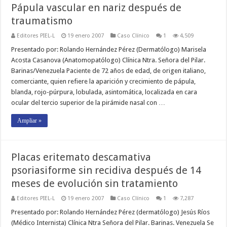
Pápula vascular en nariz después de
traumatismo
Editores PIEL-L
19 enero 2007
Caso Clínico
1
4,509
Presentado por: Rolando Hernández Pérez (Dermatólogo) Marisela
Acosta Casanova (Anatomopatólogo) Clínica Ntra. Señora del Pilar.
Barinas/Venezuela Paciente de 72 años de edad, de origen italiano,
comerciante, quien refiere la aparición y crecimiento de pápula,
blanda, rojo-púrpura, lobulada, asintomática, localizada en cara
ocular del tercio superior de la pirámide nasal con …
Ampliar »
Placas eritemato descamativa
psoriasiforme sin recidiva después de 14
meses de evolución sin tratamiento
Editores PIEL-L
19 enero 2007
Caso Clínico
1
7,287
Presentado por: Rolando Hernández Pérez (dermatólogo) Jesús Ríos
(Médico Internista) Clínica Ntra Señora del Pilar. Barinas. Venezuela Se