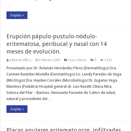
…
Ampliar »
Erupción pápulo-pustulo-nódulo-
eritematosa, peribucal y nasal con 14
meses de evolución.
Editores PIEL-L
2 febrero 2007
Caso Clínico
5
7,231
Presentado por Dr. Rolando Hernández Pérez (Dermatólogo) Dra.
Carmen Bastidas Montilla (Dermatólogo) Lic. Lendy Paredes de Vega
(Micólogo) Dra. Haydee Corrales (Microbiólogo) Dr. Eugenio Vega
Martinez (Pediátra) Hospital general dr. Luis Razetti Clínica Ntra.
Señora del Pilar – Barinas. Venezuela Paciente de 5 años de edad,
natural y procedente del …
Ampliar »
Placas anulares eritemato ocre, infiltradas,