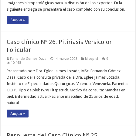
imágenes histopatológicas para la discusión de los expertos. En la
siguiente entrega se presentará el caso completo con su conclusión.
Ampliar »
Caso clínico Nº 26. Pitiriasis Versicolor
Folicular
Fernando Gomez-Daza
14 marzo 2008
Micopiel
9
10,468
Presentado por: Dra. Eglee Jaimes Lozada, MSc. Fernando Gómez
Daza. Caso de la consulta privada de la Dra. Eglee Jaimes Lozada.
Instituto de Especialidades Quirúrgicas, Valencia, Venezuela. Paciente:
O.D.P. Tipo de piel: IV/VI Fitzpatrick. Motivo de consulta: Manchas en
piel. Enfermedad actual: Paciente masculino de 25 años de edad,
natural …
Ampliar »
Respuesta del Caso Clínico Nº 25.