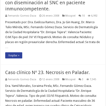
con diseminación al SNC en paciente
inmunocompetente.
Fernando Gomez-Daza
26 enero 2008
Micopiel
10
6,992
Presentado por: Dra. Evelissa Ramos, Dra. Ju Gin Huang, Dr. Marco
Tulio Mérida, MSc. Fernando Gómez Daza. Servicio de Dermatología
de la Ciudad Hospitalaria “Dr. Enrique Tejera”. Valencia Paciente:
O.M.Tipo de piel: IV/ VI Fitzpatrick. Motivo de consulta: Nódulos y
placas en región preauricular derecha. Enfermedad actual: Se trata de
…
Ampliar »
Caso clínico Nº 23. Necrosis en Paladar.
Fernando Gomez-Daza
12 enero 2008
Micopiel
3
7,345
Dra. Yamil Morales, Soraima Pirela, MSc. Fernando Gómez Daza.
Servicio de Dermatología de la Ciudad Hospitalaria "Dr. Enrique
Tejera". Valencia. Tipo de piel: III/VI Fitzpatrick. Motivo de consulta:
Necrosis en paladar. Enfermedad actual: Paciente masculino de 36
años de edad, quien ingresa con cuadro clínico de Cetoacidosis