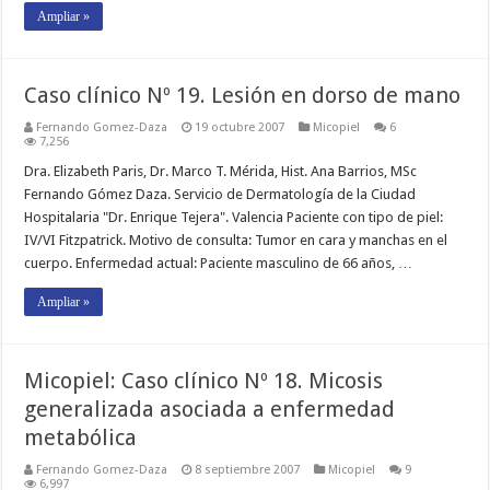
Ampliar »
Caso clínico Nº 19. Lesión en dorso de mano
Fernando Gomez-Daza
19 octubre 2007
Micopiel
6
7,256
Dra. Elizabeth Paris, Dr. Marco T. Mérida, Hist. Ana Barrios, MSc
Fernando Gómez Daza. Servicio de Dermatología de la Ciudad
Hospitalaria "Dr. Enrique Tejera". Valencia Paciente con tipo de piel:
IV/VI Fitzpatrick. Motivo de consulta: Tumor en cara y manchas en el
cuerpo. Enfermedad actual: Paciente masculino de 66 años, …
Ampliar »
Micopiel: Caso clínico Nº 18. Micosis
generalizada asociada a enfermedad
metabólica
Fernando Gomez-Daza
8 septiembre 2007
Micopiel
9
6,997