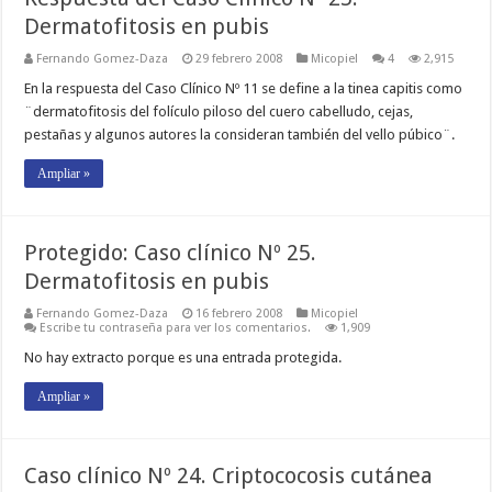
Dermatofitosis en pubis
Fernando Gomez-Daza
29 febrero 2008
Micopiel
4
2,915
En la respuesta del Caso Clínico Nº 11 se define a la tinea capitis como
¨dermatofitosis del folículo piloso del cuero cabelludo, cejas,
pestañas y algunos autores la consideran también del vello púbico¨.
Ampliar »
Protegido: Caso clínico Nº 25.
Dermatofitosis en pubis
Fernando Gomez-Daza
16 febrero 2008
Micopiel
Escribe tu contraseña para ver los comentarios.
1,909
No hay extracto porque es una entrada protegida.
Ampliar »
Caso clínico Nº 24. Criptococosis cutánea