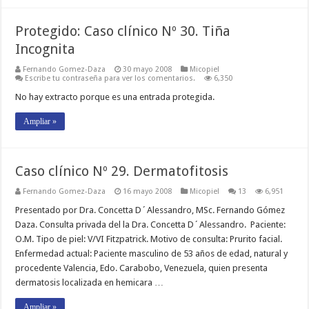
Protegido: Caso clínico Nº 30. Tiña
Incognita
Fernando Gomez-Daza
30 mayo 2008
Micopiel
Escribe tu contraseña para ver los comentarios.
6,350
No hay extracto porque es una entrada protegida.
Ampliar »
Caso clínico Nº 29. Dermatofitosis
Fernando Gomez-Daza
16 mayo 2008
Micopiel
13
6,951
Presentado por Dra. Concetta D´Alessandro, MSc. Fernando Gómez
Daza. Consulta privada del la Dra. Concetta D´Alessandro. Paciente:
O.M. Tipo de piel: V/VI Fitzpatrick. Motivo de consulta: Prurito facial.
Enfermedad actual: Paciente masculino de 53 años de edad, natural y
procedente Valencia, Edo. Carabobo, Venezuela, quien presenta
dermatosis localizada en hemicara …
Ampliar »