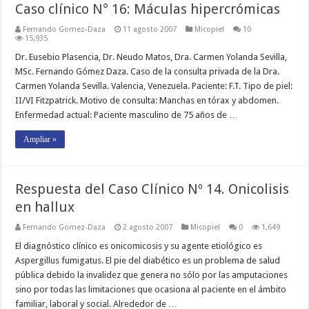
Caso clínico N° 16: Máculas hipercrómicas
Fernando Gomez-Daza
11 agosto 2007
Micopiel
10
15,935
Dr. Eusebio Plasencia, Dr. Neudo Matos, Dra. Carmen Yolanda Sevilla,
MSc. Fernando Gómez Daza. Caso de la consulta privada de la Dra.
Carmen Yolanda Sevilla. Valencia, Venezuela. Paciente: F.T. Tipo de piel:
II/VI Fitzpatrick. Motivo de consulta: Manchas en tórax y abdomen.
Enfermedad actual: Paciente masculino de 75 años de …
Ampliar »
Respuesta del Caso Clínico Nº 14. Onicolisis
en hallux
Fernando Gomez-Daza
2 agosto 2007
Micopiel
0
1,649
El diagnóstico clínico es onicomicosis y su agente etiológico es
Aspergillus fumigatus. El pie del diabético es un problema de salud
pública debido la invalidez que genera no sólo por las amputaciones
sino por todas las limitaciones que ocasiona al paciente en el ámbito
familiar, laboral y social. Alrededor de …