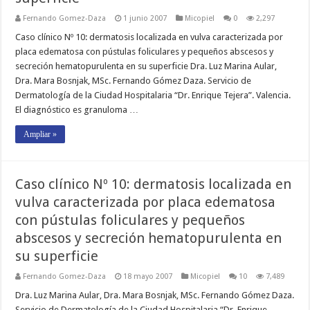
Fernando Gomez-Daza
1 junio 2007
Micopiel
0
2,297
Caso clínico Nº 10: dermatosis localizada en vulva caracterizada por
placa edematosa con pústulas foliculares y pequeños abscesos y
secreción hematopurulenta en su superficie Dra. Luz Marina Aular,
Dra. Mara Bosnjak, MSc. Fernando Gómez Daza. Servicio de
Dermatología de la Ciudad Hospitalaria “Dr. Enrique Tejera”. Valencia.
El diagnóstico es granuloma …
Ampliar »
Caso clínico Nº 10: dermatosis localizada en
vulva caracterizada por placa edematosa
con pústulas foliculares y pequeños
abscesos y secreción hematopurulenta en
su superficie
Fernando Gomez-Daza
18 mayo 2007
Micopiel
10
7,489
Dra. Luz Marina Aular, Dra. Mara Bosnjak, MSc. Fernando Gómez Daza.
Servicio de Dermatología de la Ciudad Hospitalaria “Dr. Enrique