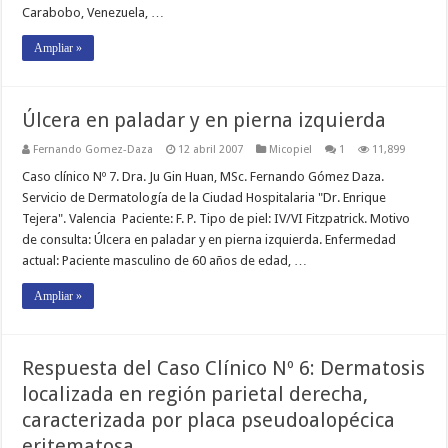
Carabobo, Venezuela, …
Ampliar »
Úlcera en paladar y en pierna izquierda
Fernando Gomez-Daza
12 abril 2007
Micopiel
1
11,899
Caso clínico Nº 7. Dra. Ju Gin Huan, MSc. Fernando Gómez Daza.
Servicio de Dermatología de la Ciudad Hospitalaria "Dr. Enrique
Tejera". Valencia Paciente: F. P. Tipo de piel: IV/VI Fitzpatrick. Motivo
de consulta: Úlcera en paladar y en pierna izquierda. Enfermedad
actual: Paciente masculino de 60 años de edad, …
Ampliar »
Respuesta del Caso Clínico Nº 6: Dermatosis
localizada en región parietal derecha,
caracterizada por placa pseudoalopécica
eritematosa