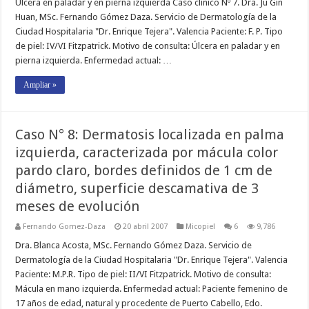
Úlcera en paladar y en pierna izquierda Caso clínico Nº 7. Dra. Ju Gin
Huan, MSc. Fernando Gómez Daza. Servicio de Dermatología de la
Ciudad Hospitalaria "Dr. Enrique Tejera". Valencia Paciente: F. P. Tipo
de piel: IV/VI Fitzpatrick. Motivo de consulta: Úlcera en paladar y en
pierna izquierda. Enfermedad actual: …
Ampliar »
Caso N° 8: Dermatosis localizada en palma
izquierda, caracterizada por mácula color
pardo claro, bordes definidos de 1 cm de
diámetro, superficie descamativa de 3
meses de evolución
Fernando Gomez-Daza
20 abril 2007
Micopiel
6
9,786
Dra. Blanca Acosta, MSc. Fernando Gómez Daza. Servicio de
Dermatología de la Ciudad Hospitalaria "Dr. Enrique Tejera". Valencia
Paciente: M.P.R. Tipo de piel: II/VI Fitzpatrick. Motivo de consulta:
Mácula en mano izquierda. Enfermedad actual: Paciente femenino de
17 años de edad, natural y procedente de Puerto Cabello, Edo.