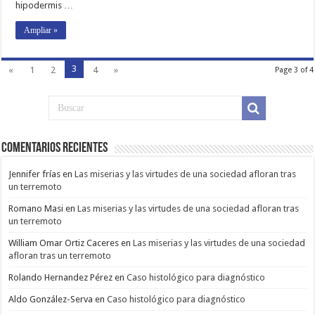
hipodermis …
Ampliar »
3
«
1
2
4
»
Page 3 of 4
Comentarios Recientes
Jennifer frías
en
Las miserias y las virtudes de una sociedad afloran tras
un terremoto
Romano Masi
en
Las miserias y las virtudes de una sociedad afloran tras
un terremoto
William Omar Ortiz Caceres
en
Las miserias y las virtudes de una sociedad
afloran tras un terremoto
Rolando Hernandez Pérez
en
Caso histológico para diagnóstico
Aldo González-Serva
en
Caso histológico para diagnóstico