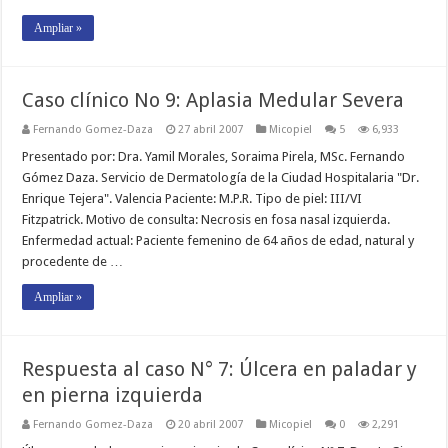
Ampliar »
Caso clínico No 9: Aplasia Medular Severa
Fernando Gomez-Daza
27 abril 2007
Micopiel
5
6,933
Presentado por: Dra. Yamil Morales, Soraima Pirela, MSc. Fernando
Gómez Daza. Servicio de Dermatología de la Ciudad Hospitalaria "Dr.
Enrique Tejera". Valencia Paciente: M.P.R. Tipo de piel: III/VI
Fitzpatrick. Motivo de consulta: Necrosis en fosa nasal izquierda.
Enfermedad actual: Paciente femenino de 64 años de edad, natural y
procedente de …
Ampliar »
Respuesta al caso N° 7: Úlcera en paladar y
en pierna izquierda
Fernando Gomez-Daza
20 abril 2007
Micopiel
0
2,291