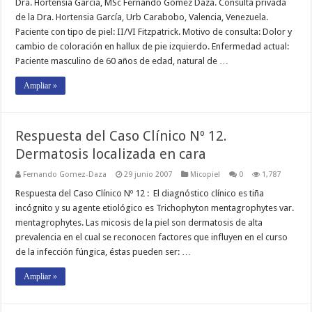
Dra. Hortensia García, MSc Fernando Gómez Daza. Consulta privada
de la Dra. Hortensia García, Urb Carabobo, Valencia, Venezuela.
Paciente con tipo de piel: II/VI Fitzpatrick. Motivo de consulta: Dolor y
cambio de coloración en hallux de pie izquierdo. Enfermedad actual:
Paciente masculino de 60 años de edad, natural de …
Ampliar »
Respuesta del Caso Clínico Nº 12.
Dermatosis localizada en cara
Fernando Gomez-Daza
29 junio 2007
Micopiel
0
1,787
Respuesta del Caso Clínico Nº 12 : El diagnóstico clínico es tiña
incógnito y su agente etiológico es Trichophyton mentagrophytes var.
mentagrophytes. Las micosis de la piel son dermatosis de alta
prevalencia en el cual se reconocen factores que influyen en el curso
de la infección fúngica, éstas pueden ser: …
Ampliar »