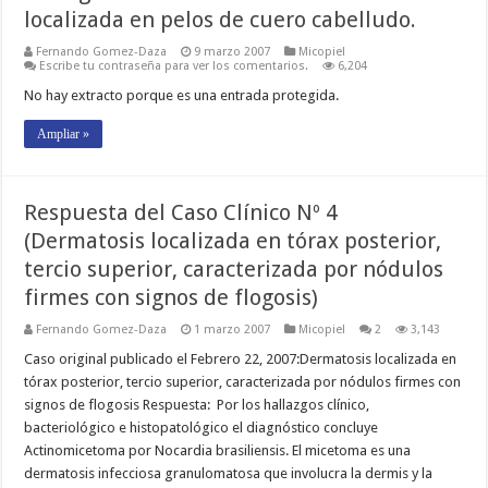
localizada en pelos de cuero cabelludo.
Fernando Gomez-Daza
9 marzo 2007
Micopiel
Escribe tu contraseña para ver los comentarios.
6,204
No hay extracto porque es una entrada protegida.
Ampliar »
Respuesta del Caso Clínico Nº 4
(Dermatosis localizada en tórax posterior,
tercio superior, caracterizada por nódulos
firmes con signos de flogosis)
Fernando Gomez-Daza
1 marzo 2007
Micopiel
2
3,143
Caso original publicado el Febrero 22, 2007:Dermatosis localizada en
tórax posterior, tercio superior, caracterizada por nódulos firmes con
signos de flogosis Respuesta: Por los hallazgos clínico,
bacteriológico e histopatológico el diagnóstico concluye
Actinomicetoma por Nocardia brasiliensis. El micetoma es una
dermatosis infecciosa granulomatosa que involucra la dermis y la