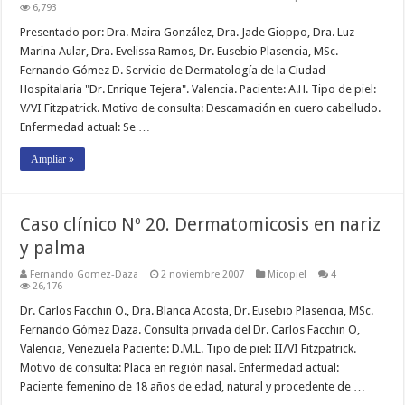
6,793
Presentado por: Dra. Maira González, Dra. Jade Gioppo, Dra. Luz
Marina Aular, Dra. Evelissa Ramos, Dr. Eusebio Plasencia, MSc.
Fernando Gómez D. Servicio de Dermatología de la Ciudad
Hospitalaria "Dr. Enrique Tejera". Valencia. Paciente: A.H. Tipo de piel:
V/VI Fitzpatrick. Motivo de consulta: Descamación en cuero cabelludo.
Enfermedad actual: Se …
Ampliar »
Caso clínico Nº 20. Dermatomicosis en nariz
y palma
Fernando Gomez-Daza
2 noviembre 2007
Micopiel
4
26,176
Dr. Carlos Facchin O., Dra. Blanca Acosta, Dr. Eusebio Plasencia, MSc.
Fernando Gómez Daza. Consulta privada del Dr. Carlos Facchin O,
Valencia, Venezuela Paciente: D.M.L. Tipo de piel: II/VI Fitzpatrick.
Motivo de consulta: Placa en región nasal. Enfermedad actual:
Paciente femenino de 18 años de edad, natural y procedente de …