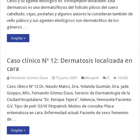
Celso y su agente etiológico es Trichophyton violaceum. Esta
dermatosis es una dermatofitosis del folículo piloso del cuero
cabelludo, cejas, pestañas y algunos autores la consideran también de
vello púbico y sus agentes etiológicos son dermatofitos de los
géneros …
Ampliar »
Caso clínico Nº 12: Dermatosis localizada en
cara
Fernando Gomez-Daza
15 junio 2007
Micopiel
9
10,956
Caso clínico Nº 12 Dr. Neudo Matos, Dra. Yolanda Guzmán, Dra. Jade
Gioppo, MSc. Fernando Gómez Daza. Servicio de Dermatología de la
Ciudad Hospitalaria "Dr. Enrique Tejera". Valencia, Venezuela Paciente:
G.V. Tipo de piel: III/VI Fitzpatrick. Motivo de consulta: Placa
eritematosa en cara. Enfermedad actual: Paciente de sexo femenino
de …
Ampliar »