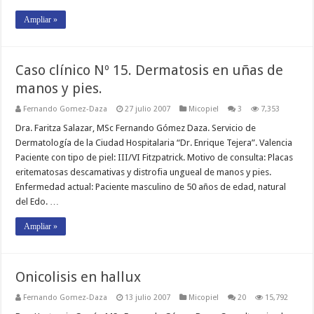
Ampliar »
Caso clínico Nº 15. Dermatosis en uñas de
manos y pies.
Fernando Gomez-Daza
27 julio 2007
Micopiel
3
7,353
Dra. Faritza Salazar, MSc Fernando Gómez Daza. Servicio de
Dermatología de la Ciudad Hospitalaria “Dr. Enrique Tejera”. Valencia
Paciente con tipo de piel: III/VI Fitzpatrick. Motivo de consulta: Placas
eritematosas descamativas y distrofia ungueal de manos y pies.
Enfermedad actual: Paciente masculino de 50 años de edad, natural
del Edo. …
Ampliar »
Onicolisis en hallux
Fernando Gomez-Daza
13 julio 2007
Micopiel
20
15,792