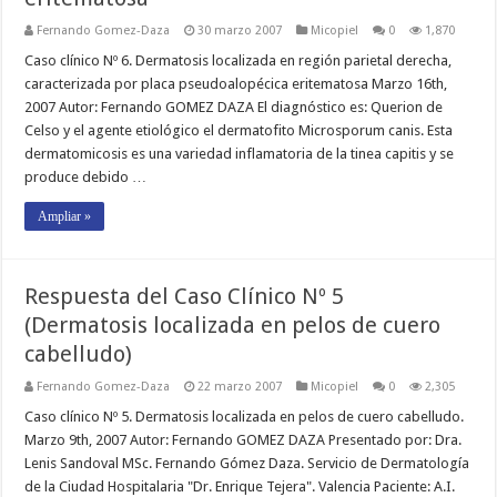
Fernando Gomez-Daza
30 marzo 2007
Micopiel
0
1,870
Caso clínico Nº 6. Dermatosis localizada en región parietal derecha,
caracterizada por placa pseudoalopécica eritematosa Marzo 16th,
2007 Autor: Fernando GOMEZ DAZA El diagnóstico es: Querion de
Celso y el agente etiológico el dermatofito Microsporum canis. Esta
dermatomicosis es una variedad inflamatoria de la tinea capitis y se
produce debido …
Ampliar »
Respuesta del Caso Clínico Nº 5
(Dermatosis localizada en pelos de cuero
cabelludo)
Fernando Gomez-Daza
22 marzo 2007
Micopiel
0
2,305
Caso clínico Nº 5. Dermatosis localizada en pelos de cuero cabelludo.
Marzo 9th, 2007 Autor: Fernando GOMEZ DAZA Presentado por: Dra.
Lenis Sandoval MSc. Fernando Gómez Daza. Servicio de Dermatología
de la Ciudad Hospitalaria "Dr. Enrique Tejera". Valencia Paciente: A.I.