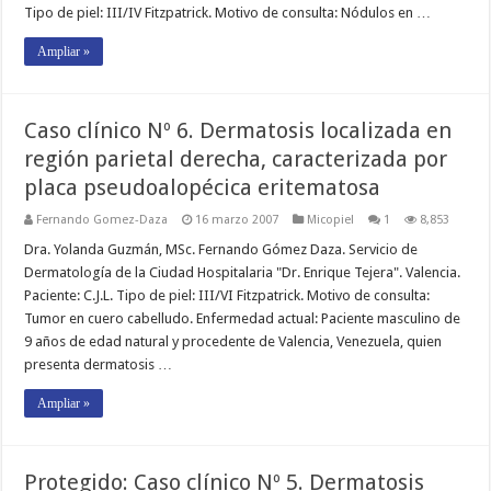
Tipo de piel: III/IV Fitzpatrick. Motivo de consulta: Nódulos en …
Ampliar »
Caso clínico Nº 6. Dermatosis localizada en
región parietal derecha, caracterizada por
placa pseudoalopécica eritematosa
Fernando Gomez-Daza
16 marzo 2007
Micopiel
1
8,853
Dra. Yolanda Guzmán, MSc. Fernando Gómez Daza. Servicio de
Dermatología de la Ciudad Hospitalaria "Dr. Enrique Tejera". Valencia.
Paciente: C.J.L. Tipo de piel: III/VI Fitzpatrick. Motivo de consulta:
Tumor en cuero cabelludo. Enfermedad actual: Paciente masculino de
9 años de edad natural y procedente de Valencia, Venezuela, quien
presenta dermatosis …
Ampliar »
Protegido: Caso clínico Nº 5. Dermatosis